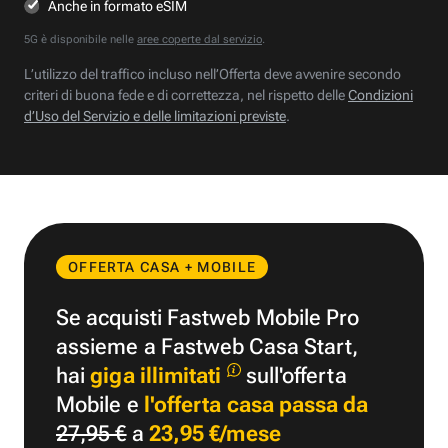
Anche in formato eSIM
5G è disponibile nelle
aree coperte dal servizio
.
L’utilizzo del traffico incluso nell’Offerta deve avvenire secondo
criteri di buona fede e di correttezza, nel rispetto delle
Condizioni
d’Uso del Servizio e delle limitazioni previste
.
OFFERTA CASA + MOBILE
Se acquisti Fastweb Mobile Pro
assieme a Fastweb Casa Start,
hai
giga illimitati
sull'offerta
Mobile e
l'offerta casa passa da
27,95 €
a
23,95 €/mese