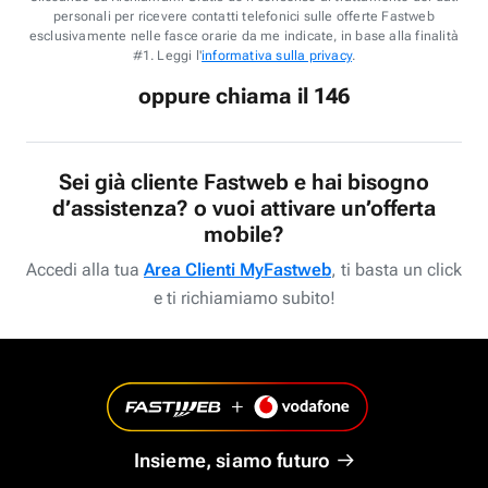
personali per ricevere contatti telefonici sulle offerte Fastweb
esclusivamente nelle fasce orarie da me indicate, in base alla finalità
#1. Leggi l'
informativa sulla privacy
.
oppure chiama il 146
Sei già cliente Fastweb e hai bisogno
d’assistenza? o vuoi attivare un’offerta
mobile?
Accedi alla tua
Area Clienti MyFastweb
, ti basta un click
e ti richiamiamo subito!
Insieme, siamo futuro