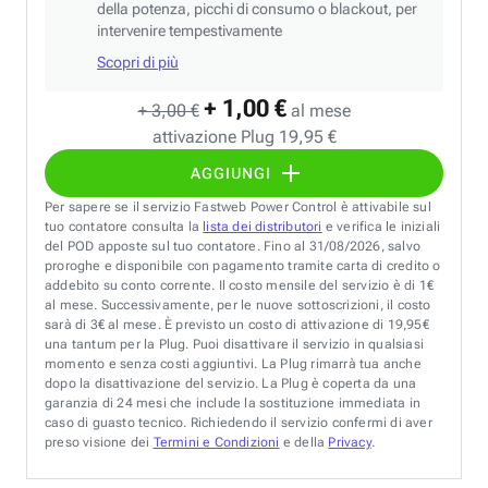
della potenza, picchi di consumo o blackout, per
intervenire tempestivamente
Scopri di più
+ 1,00 €
+ 3,00 €
al mese
attivazione Plug 19,95 €
AGGIUNGI
Per sapere se il servizio Fastweb Power Control è attivabile sul
tuo contatore consulta la
lista dei distributori
e verifica le iniziali
del POD apposte sul tuo contatore. Fino al 31/08/2026, salvo
proroghe e disponibile con pagamento tramite carta di credito o
addebito su conto corrente. Il costo mensile del servizio è di 1€
al mese. Successivamente, per le nuove sottoscrizioni, il costo
sarà di 3€ al mese. È previsto un costo di attivazione di 19,95€
una tantum per la Plug. Puoi disattivare il servizio in qualsiasi
momento e senza costi aggiuntivi. La Plug rimarrà tua anche
dopo la disattivazione del servizio. La Plug è coperta da una
garanzia di 24 mesi che include la sostituzione immediata in
caso di guasto tecnico. Richiedendo il servizio confermi di aver
preso visione dei
Termini e Condizioni
e della
Privacy
.