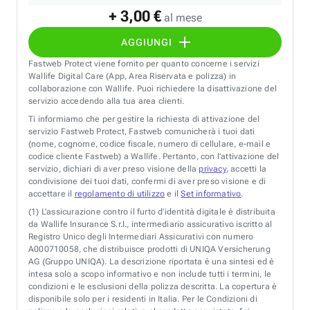
+ 3,00 €
al mese
AGGIUNGI
Fastweb Protect viene fornito per quanto concerne i servizi
Wallife Digital Care (App, Area Riservata e polizza) in
collaborazione con Wallife. Puoi richiedere la disattivazione del
servizio accedendo alla tua area clienti.
Ti informiamo che per gestire la richiesta di attivazione del
servizio Fastweb Protect, Fastweb comunicherà i tuoi dati
(nome, cognome, codice fiscale, numero di cellulare, e-mail e
codice cliente Fastweb) a Wallife. Pertanto, con l’attivazione del
servizio, dichiari di aver preso visione della
privacy
, accetti la
condivisione dei tuoi dati, confermi di aver preso visione e di
accettare il
regolamento di utilizzo
e il
Set informativo
.
(1)
L’assicurazione contro il furto d’identità digitale è distribuita
da Wallife Insurance S.r.l., intermediario assicurativo iscritto al
Registro Unico degli Intermediari Assicurativi con numero
A000710058, che distribuisce prodotti di UNIQA Versicherung
AG (Gruppo UNIQA). La descrizione riportata è una sintesi ed è
intesa solo a scopo informativo e non include tutti i termini, le
condizioni e le esclusioni della polizza descritta. La copertura è
disponibile solo per i residenti in Italia. Per le Condizioni di