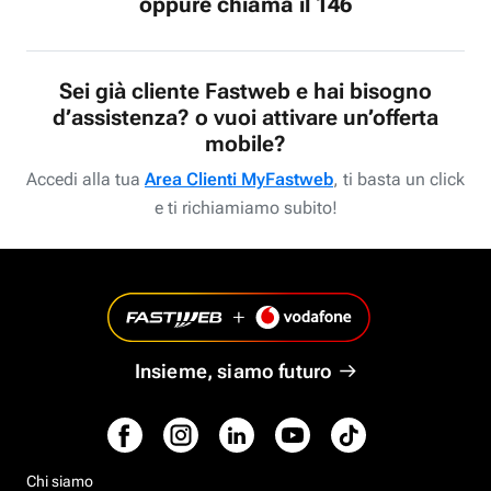
oppure chiama il 146
Sei già cliente Fastweb e hai bisogno
d’assistenza? o vuoi attivare un’offerta
mobile?
Accedi alla tua
Area Clienti MyFastweb
, ti basta un click
e ti richiamiamo subito!
Insieme, siamo futuro
Chi siamo