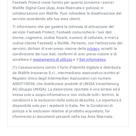
Fastweb Protect viene fornito per quanto concerne i servizi
Wallife Digital Care (App, Area Riservata e polizza) in
collaborazione con Wallife. Puoi richiedere la disattivazione del
servizio accedendo alla tua area clienti.
Ti informiamo che per gestire la richiesta di attivazione del
servizio Fastweb Protect, Fastweb comunicherà i tuoi dati
(nome, cognome, codice fiscale, numero di cellulare, e-mail e
codice cliente Fastweb) a Wallife. Pertanto, con l’attivazione del
servizio, dichiari di aver preso visione della
privacy
, accetti la
condivisione dei tuoi dati, confermi di aver preso visione e di
accettare il
regolamento di utilizzo
e il
Set informativo
.
(1)
L’assicurazione contro il furto d’identità digitale è distribuita
da Wallife Insurance S.r.l., intermediario assicurativo iscritto al
Registro Unico degli Intermediari Assicurativi con numero
A000710058, che distribuisce prodotti di UNIQA Versicherung
AG (Gruppo UNIQA). La descrizione riportata è una sintesi ed è
intesa solo a scopo informativo e non include tutti i termini, le
condizioni e le esclusioni della polizza descritta. La copertura è
disponibile solo per i residenti in Italia. Per le Condizioni di
polizza e le esclusioni relative al prodotto acquistato, fai
riferimento ai documenti presenti nella tua Area Riservata.