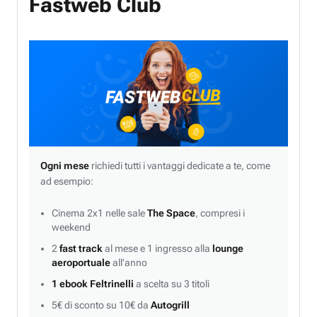
Fastweb Club
Ogni mese
richiedi tutti i vantaggi dedicate a te, come
ad esempio:
Cinema 2x1 nelle sale
The Space
, compresi i
weekend
2
fast track
al mese e 1 ingresso alla
lounge
aeroportuale
all’anno
1 ebook Feltrinelli
a scelta su 3 titoli
5€ di sconto su 10€ da
Autogrill