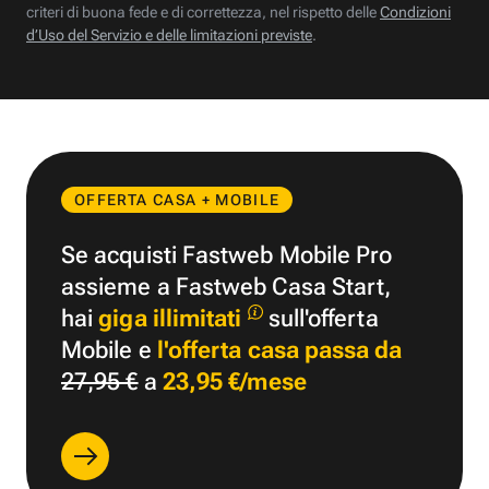
criteri di buona fede e di correttezza, nel rispetto delle
Condizioni
d’Uso del Servizio e delle limitazioni previste
.
OFFERTA CASA + MOBILE
Se acquisti Fastweb Mobile Pro
assieme a Fastweb Casa Start,
hai
giga illimitati
sull'offerta
Mobile e
l'offerta casa passa da
27,95 €
a
23,95 €/mese