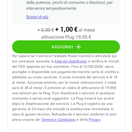
della potenza, picchi di consumo o blackout, per
intervenire tempestivamente
Scopri di più
+ 1,00 €
+ 3,00 €
al mese
attivazione Plug 19,95 €
AGGIUNGI
Per sapere se il servizio Fastweb Power Control è attivabile sul
tuo contatore consulta la
lista dei distributori
e verifica le iniziali
del POD apposte sul tuo contatore. Fino al 31/08/2026, salvo
proroghe e disponibile con pagamento tramite carta di credito o
addebito su conto corrente. Il costo mensile del servizio è di 1€
al mese. Successivamente, per le nuove sottoscrizioni, il costo
sarà di 3€ al mese. È previsto un costo di attivazione di 19,95€
una tantum per la Plug. Puoi disattivare il servizio in qualsiasi
momento e senza costi aggiuntivi. La Plug rimarrà tua anche
dopo la disattivazione del servizio. La Plug è coperta da una
garanzia di 24 mesi che include la sostituzione immediata in
caso di guasto tecnico. Richiedendo il servizio confermi di aver
preso visione dei
Termini e Condizioni
e della
Privacy
.