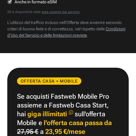
Anche in formato eSIM
5G è disponibile nelle
aree coperte dal servizio
.
L’utilizzo del traffico incluso nell’Offerta deve avvenire secondo
criteri di buona fede e di correttezza, nel rispetto delle
Condizioni
d’Uso del Servizio e delle limitazioni previste
.
OFFERTA CASA + MOBILE
Se acquisti Fastweb Mobile Pro
assieme a Fastweb Casa Start,
hai
giga illimitati
sull'offerta
Mobile e
l'offerta casa passa da
27,95 €
a
23,95 €/mese