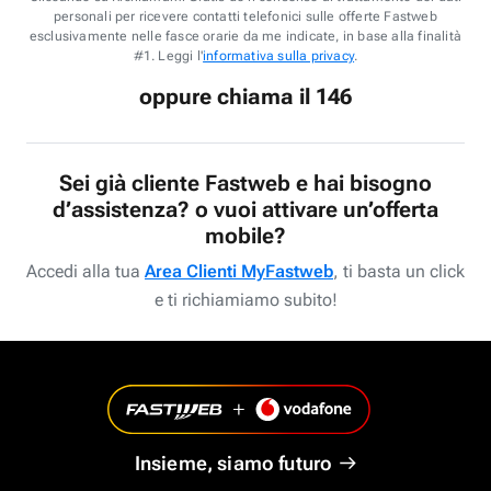
personali per ricevere contatti telefonici sulle offerte Fastweb
esclusivamente nelle fasce orarie da me indicate, in base alla finalità
#1. Leggi l'
informativa sulla privacy
.
oppure chiama il 146
Sei già cliente Fastweb e hai bisogno
d’assistenza? o vuoi attivare un’offerta
mobile?
Accedi alla tua
Area Clienti MyFastweb
, ti basta un click
e ti richiamiamo subito!
Insieme, siamo futuro