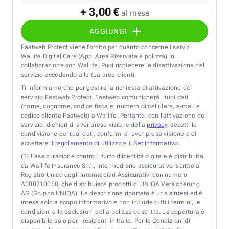
+ 3,00 €
al mese
AGGIUNGI
Fastweb Protect viene fornito per quanto concerne i servizi
Wallife Digital Care (App, Area Riservata e polizza) in
collaborazione con Wallife. Puoi richiedere la disattivazione del
servizio accedendo alla tua area clienti.
Ti informiamo che per gestire la richiesta di attivazione del
servizio Fastweb Protect, Fastweb comunicherà i tuoi dati
(nome, cognome, codice fiscale, numero di cellulare, e-mail e
codice cliente Fastweb) a Wallife. Pertanto, con l’attivazione del
servizio, dichiari di aver preso visione della
privacy
, accetti la
condivisione dei tuoi dati, confermi di aver preso visione e di
accettare il
regolamento di utilizzo
e il
Set informativo
.
(1)
L’assicurazione contro il furto d’identità digitale è distribuita
da Wallife Insurance S.r.l., intermediario assicurativo iscritto al
Registro Unico degli Intermediari Assicurativi con numero
A000710058, che distribuisce prodotti di UNIQA Versicherung
AG (Gruppo UNIQA). La descrizione riportata è una sintesi ed è
intesa solo a scopo informativo e non include tutti i termini, le
condizioni e le esclusioni della polizza descritta. La copertura è
disponibile solo per i residenti in Italia. Per le Condizioni di