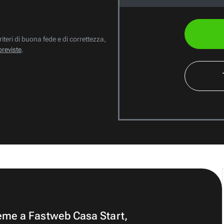
riteri di buona fede e di correttezza,
previste
.
ieme a Fastweb Casa Start,