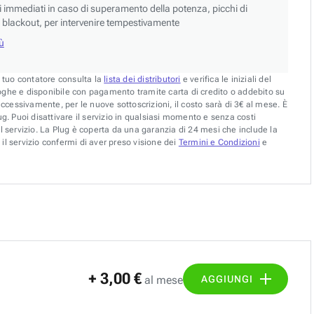
si immediati in caso di superamento della potenza, picchi di
blackout, per intervenire tempestivamente
iù
l tuo contatore consulta la
lista dei distributori
e verifica le iniziali del
oghe e disponibile con pagamento tramite carta di credito o addebito su
uccessivamente, per le nuove sottoscrizioni, il costo sarà di 3€ al mese. È
g. Puoi disattivare il servizio in qualsiasi momento e senza costi
l servizio. La Plug è coperta da una garanzia di 24 mesi che include la
il servizio confermi di aver preso visione dei
Termini e Condizioni
e
+ 3,00 €
AGGIUNGI
al mese