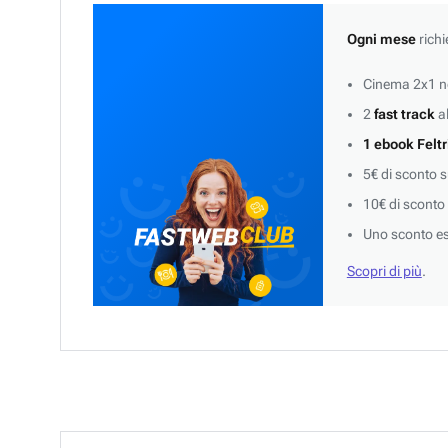
Ogni mese
richi
Cinema 2x1 ne
2
fast track
al
1 ebook Feltr
5€ di sconto 
10€ di sconto
Uno sconto es
Scopri di più
.