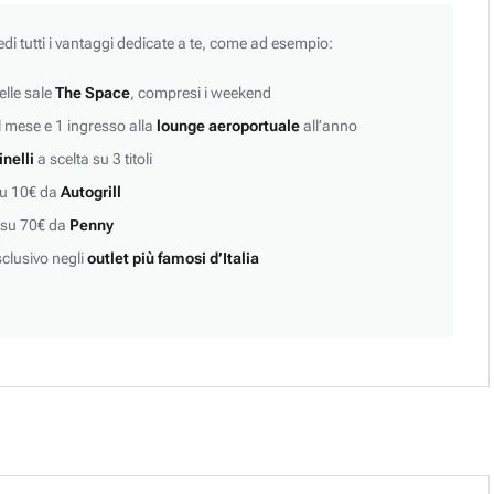
edi tutti i vantaggi dedicate a te, come ad esempio:
lle sale
The Space
, compresi i weekend
 mese e 1 ingresso alla
lounge aeroportuale
all’anno
inelli
a scelta su 3 titoli
su 10€ da
Autogrill
 su 70€ da
Penny
clusivo negli
outlet più famosi d’Italia