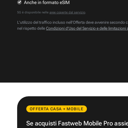
Anche in formato eSIM
5G è disponibile nelle
aree coperte dal servizio
.
L’utilizzo del traffico incluso nell’Offerta deve avvenire secondo c
nel rispetto delle
Condizioni d’Uso del Servizio e delle limitazioni 
OFFERTA CASA + MOBILE
Se acquisti Fastweb Mobile Pro ass