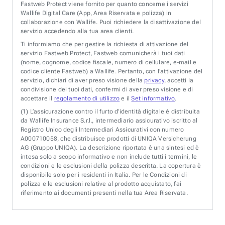
Fastweb Protect viene fornito per quanto concerne i servizi
Wallife Digital Care (App, Area Riservata e polizza) in
collaborazione con Wallife. Puoi richiedere la disattivazione del
servizio accedendo alla tua area clienti.
Ti informiamo che per gestire la richiesta di attivazione del
servizio Fastweb Protect, Fastweb comunicherà i tuoi dati
(nome, cognome, codice fiscale, numero di cellulare, e-mail e
codice cliente Fastweb) a Wallife. Pertanto, con l’attivazione del
servizio, dichiari di aver preso visione della
privacy
, accetti la
condivisione dei tuoi dati, confermi di aver preso visione e di
accettare il
regolamento di utilizzo
e il
Set informativo
.
(1)
L’assicurazione contro il furto d’identità digitale è distribuita
da Wallife Insurance S.r.l., intermediario assicurativo iscritto al
Registro Unico degli Intermediari Assicurativi con numero
A000710058, che distribuisce prodotti di UNIQA Versicherung
AG (Gruppo UNIQA). La descrizione riportata è una sintesi ed è
intesa solo a scopo informativo e non include tutti i termini, le
condizioni e le esclusioni della polizza descritta. La copertura è
disponibile solo per i residenti in Italia. Per le Condizioni di
polizza e le esclusioni relative al prodotto acquistato, fai
riferimento ai documenti presenti nella tua Area Riservata.