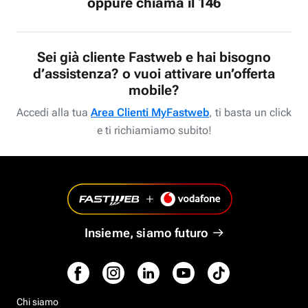
oppure chiama il 146
Sei già cliente Fastweb e hai bisogno
d’assistenza? o vuoi attivare un’offerta
mobile?
Accedi alla tua
Area Clienti MyFastweb
, ti basta un click
e ti richiamiamo subito!
Insieme, siamo futuro
Chi siamo