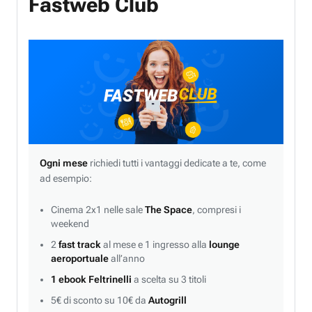
Fastweb Club
Ogni mese
richiedi tutti i vantaggi dedicate a te, come
ad esempio:
Cinema 2x1 nelle sale
The Space
, compresi i
weekend
2
fast track
al mese e 1 ingresso alla
lounge
aeroportuale
all’anno
1 ebook Feltrinelli
a scelta su 3 titoli
5€ di sconto su 10€ da
Autogrill