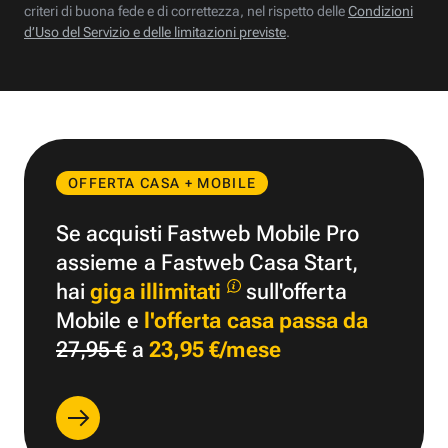
criteri di buona fede e di correttezza, nel rispetto delle
Condizioni
d’Uso del Servizio e delle limitazioni previste
.
OFFERTA CASA + MOBILE
Se acquisti Fastweb Mobile Pro
assieme a Fastweb Casa Start,
hai
giga illimitati
sull'offerta
Mobile e
l'offerta casa passa da
27,95 €
a
23,95 €/mese