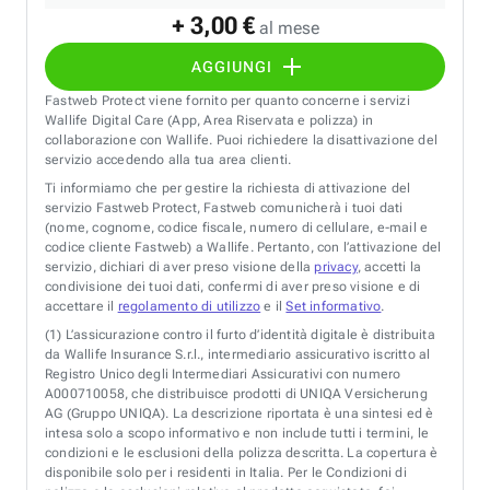
+ 3,00 €
al mese
AGGIUNGI
Fastweb Protect viene fornito per quanto concerne i servizi
Wallife Digital Care (App, Area Riservata e polizza) in
collaborazione con Wallife. Puoi richiedere la disattivazione del
servizio accedendo alla tua area clienti.
Ti informiamo che per gestire la richiesta di attivazione del
servizio Fastweb Protect, Fastweb comunicherà i tuoi dati
(nome, cognome, codice fiscale, numero di cellulare, e-mail e
codice cliente Fastweb) a Wallife. Pertanto, con l’attivazione del
servizio, dichiari di aver preso visione della
privacy
, accetti la
condivisione dei tuoi dati, confermi di aver preso visione e di
accettare il
regolamento di utilizzo
e il
Set informativo
.
(1)
L’assicurazione contro il furto d’identità digitale è distribuita
da Wallife Insurance S.r.l., intermediario assicurativo iscritto al
Registro Unico degli Intermediari Assicurativi con numero
A000710058, che distribuisce prodotti di UNIQA Versicherung
AG (Gruppo UNIQA). La descrizione riportata è una sintesi ed è
intesa solo a scopo informativo e non include tutti i termini, le
condizioni e le esclusioni della polizza descritta. La copertura è
disponibile solo per i residenti in Italia. Per le Condizioni di