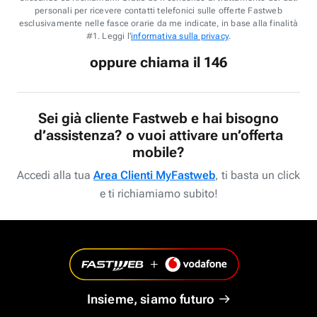
personali per ricevere contatti telefonici sulle offerte Fastweb
esclusivamente nelle fasce orarie da me indicate, in base alla finalità
#1. Leggi l'
informativa sulla privacy
.
oppure chiama il 146
Sei già cliente Fastweb e hai bisogno
d’assistenza? o vuoi attivare un’offerta
mobile?
Accedi alla tua
Area Clienti MyFastweb
, ti basta un click
e ti richiamiamo subito!
Insieme, siamo futuro