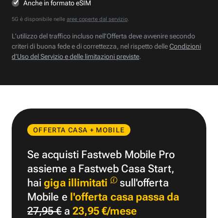
Anche in formato eSIM
5G è disponibile nelle
aree coperte dal servizio
.
L’utilizzo del traffico incluso nell’Offerta deve avvenire secondo
criteri di buona fede e di correttezza, nel rispetto delle
Condizioni
d’Uso del Servizio e delle limitazioni previste
.
OFFERTA CASA + MOBILE
Se acquisti Fastweb Mobile Pro
assieme a Fastweb Casa Start,
hai
giga illimitati
sull'offerta
Mobile e
l'offerta casa passa da
27,95 €
a
23,95 €/mese