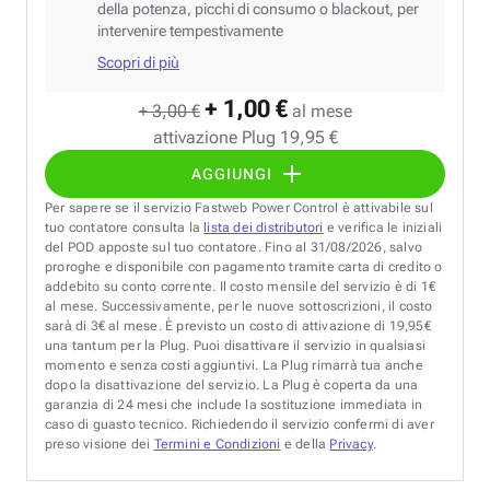
della potenza, picchi di consumo o blackout, per
intervenire tempestivamente
Scopri di più
+ 1,00 €
+ 3,00 €
al mese
attivazione Plug 19,95 €
AGGIUNGI
Per sapere se il servizio Fastweb Power Control è attivabile sul
tuo contatore consulta la
lista dei distributori
e verifica le iniziali
del POD apposte sul tuo contatore. Fino al 31/08/2026, salvo
proroghe e disponibile con pagamento tramite carta di credito o
addebito su conto corrente. Il costo mensile del servizio è di 1€
al mese. Successivamente, per le nuove sottoscrizioni, il costo
sarà di 3€ al mese. È previsto un costo di attivazione di 19,95€
una tantum per la Plug. Puoi disattivare il servizio in qualsiasi
momento e senza costi aggiuntivi. La Plug rimarrà tua anche
dopo la disattivazione del servizio. La Plug è coperta da una
garanzia di 24 mesi che include la sostituzione immediata in
caso di guasto tecnico. Richiedendo il servizio confermi di aver
preso visione dei
Termini e Condizioni
e della
Privacy
.