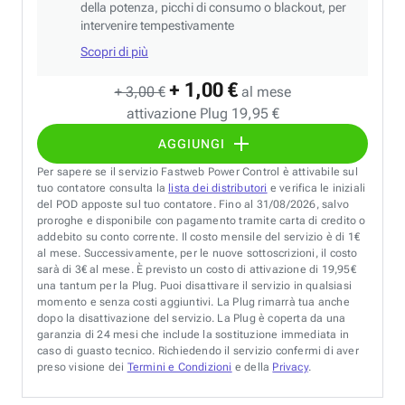
della potenza, picchi di consumo o blackout, per
intervenire tempestivamente
Scopri di più
+ 1,00 €
+ 3,00 €
al mese
attivazione Plug 19,95 €
AGGIUNGI
Per sapere se il servizio Fastweb Power Control è attivabile sul
tuo contatore consulta la
lista dei distributori
e verifica le iniziali
del POD apposte sul tuo contatore. Fino al 31/08/2026, salvo
proroghe e disponibile con pagamento tramite carta di credito o
addebito su conto corrente. Il costo mensile del servizio è di 1€
al mese. Successivamente, per le nuove sottoscrizioni, il costo
sarà di 3€ al mese. È previsto un costo di attivazione di 19,95€
una tantum per la Plug. Puoi disattivare il servizio in qualsiasi
momento e senza costi aggiuntivi. La Plug rimarrà tua anche
dopo la disattivazione del servizio. La Plug è coperta da una
garanzia di 24 mesi che include la sostituzione immediata in
caso di guasto tecnico. Richiedendo il servizio confermi di aver
preso visione dei
Termini e Condizioni
e della
Privacy
.