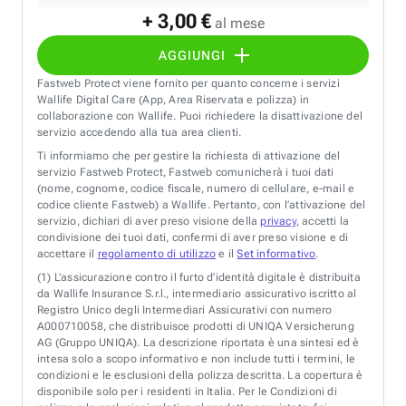
+ 3,00 €
al mese
AGGIUNGI
Fastweb Protect viene fornito per quanto concerne i servizi
Wallife Digital Care (App, Area Riservata e polizza) in
collaborazione con Wallife. Puoi richiedere la disattivazione del
servizio accedendo alla tua area clienti.
Ti informiamo che per gestire la richiesta di attivazione del
servizio Fastweb Protect, Fastweb comunicherà i tuoi dati
(nome, cognome, codice fiscale, numero di cellulare, e-mail e
codice cliente Fastweb) a Wallife. Pertanto, con l’attivazione del
servizio, dichiari di aver preso visione della
privacy
, accetti la
condivisione dei tuoi dati, confermi di aver preso visione e di
accettare il
regolamento di utilizzo
e il
Set informativo
.
(1)
L’assicurazione contro il furto d’identità digitale è distribuita
da Wallife Insurance S.r.l., intermediario assicurativo iscritto al
Registro Unico degli Intermediari Assicurativi con numero
A000710058, che distribuisce prodotti di UNIQA Versicherung
AG (Gruppo UNIQA). La descrizione riportata è una sintesi ed è
intesa solo a scopo informativo e non include tutti i termini, le
condizioni e le esclusioni della polizza descritta. La copertura è
disponibile solo per i residenti in Italia. Per le Condizioni di