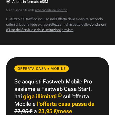
Anche in formato eSIM
5G è disponibile nelle
aree coperte dal servizio
.
L’utilizzo del traffico incluso nell’Offerta deve avvenire secondo
criteri di buona fede e di correttezza, nel rispetto delle
Condizioni
d’Uso del Servizio e delle limitazioni previste
.
OFFERTA CASA + MOBILE
Se acquisti Fastweb Mobile Pro
assieme a Fastweb Casa Start,
hai
giga illimitati
sull'offerta
Mobile e
l'offerta casa passa da
27,95 €
a
23,95 €/mese