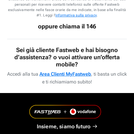
personali per ricevere contatti telefonici sulle offerte Fastweb
esclusivamente nelle fasce orarie da me indicate, in base alla finalità
#1. Leggi l'
informativa sulla privacy
.
oppure chiama il 146
Sei già cliente Fastweb e hai bisogno
d’assistenza? o vuoi attivare un’offerta
mobile?
Accedi alla tua
Area Clienti MyFastweb
, ti basta un click
e ti richiamiamo subito!
Insieme, siamo futuro