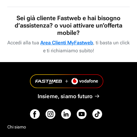
Sei già cliente Fastweb e hai bisogno
d’assistenza? o vuoi attivare un’offerta
mobile?
Accedi alla tua
Area Clienti MyFastweb
, ti basta un click
e ti richiamiamo subito!
Insieme, siamo futuro
Chi siamo