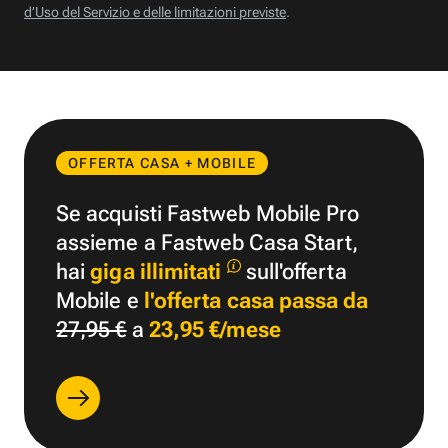
d’Uso del Servizio e delle limitazioni previste
.
OFFERTA CASA + MOBILE
Se acquisti Fastweb Mobile Pro
assieme a Fastweb Casa Start,
hai
giga illimitati
sull'offerta
Mobile e
l'offerta casa passa da
27,95 €
a
23,95 €/mese