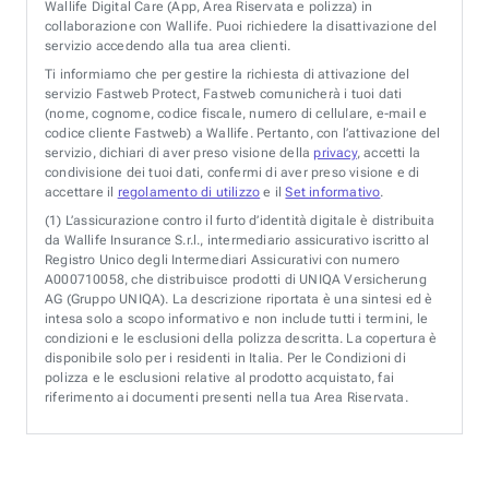
Wallife Digital Care (App, Area Riservata e polizza) in
collaborazione con Wallife. Puoi richiedere la disattivazione del
servizio accedendo alla tua area clienti.
Ti informiamo che per gestire la richiesta di attivazione del
servizio Fastweb Protect, Fastweb comunicherà i tuoi dati
(nome, cognome, codice fiscale, numero di cellulare, e-mail e
codice cliente Fastweb) a Wallife. Pertanto, con l’attivazione del
servizio, dichiari di aver preso visione della
privacy
, accetti la
condivisione dei tuoi dati, confermi di aver preso visione e di
accettare il
regolamento di utilizzo
e il
Set informativo
.
(1)
L’assicurazione contro il furto d’identità digitale è distribuita
da Wallife Insurance S.r.l., intermediario assicurativo iscritto al
Registro Unico degli Intermediari Assicurativi con numero
A000710058, che distribuisce prodotti di UNIQA Versicherung
AG (Gruppo UNIQA). La descrizione riportata è una sintesi ed è
intesa solo a scopo informativo e non include tutti i termini, le
condizioni e le esclusioni della polizza descritta. La copertura è
disponibile solo per i residenti in Italia. Per le Condizioni di
polizza e le esclusioni relative al prodotto acquistato, fai
riferimento ai documenti presenti nella tua Area Riservata.