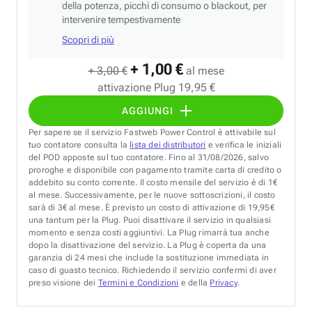
della potenza, picchi di consumo o blackout, per
intervenire tempestivamente
Scopri di più
+ 1,00 €
+ 3,00 €
al mese
attivazione Plug 19,95 €
AGGIUNGI
Per sapere se il servizio Fastweb Power Control è attivabile sul
tuo contatore consulta la
lista dei distributori
e verifica le iniziali
del POD apposte sul tuo contatore. Fino al 31/08/2026, salvo
proroghe e disponibile con pagamento tramite carta di credito o
addebito su conto corrente. Il costo mensile del servizio è di 1€
al mese. Successivamente, per le nuove sottoscrizioni, il costo
sarà di 3€ al mese. È previsto un costo di attivazione di 19,95€
una tantum per la Plug. Puoi disattivare il servizio in qualsiasi
momento e senza costi aggiuntivi. La Plug rimarrà tua anche
dopo la disattivazione del servizio. La Plug è coperta da una
garanzia di 24 mesi che include la sostituzione immediata in
caso di guasto tecnico. Richiedendo il servizio confermi di aver
preso visione dei
Termini e Condizioni
e della
Privacy
.