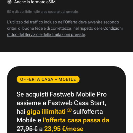
Anche in formato eSIM
5G è disponibile nelle
aree coperte dal servizio
.
L’utilizzo del traffico incluso nell’Offerta deve avvenire secondo
criteri di buona fede e di correttezza, nel rispetto delle
Condizioni
d’Uso del Servizio e delle limitazioni previste
.
OFFERTA CASA + MOBILE
Se acquisti Fastweb Mobile Pro
assieme a Fastweb Casa Start,
hai
giga illimitati
sull'offerta
Mobile e
l'offerta casa passa da
27,95 €
a
23,95 €/mese