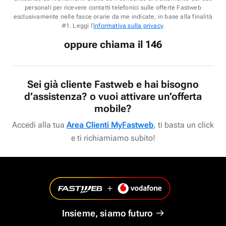
personali per ricevere contatti telefonici sulle offerte Fastweb
esclusivamente nelle fasce orarie da me indicate, in base alla finalità
#1. Leggi l'
informativa sulla privacy
.
oppure chiama il 146
Sei già cliente Fastweb e hai bisogno
d’assistenza? o vuoi attivare un’offerta
mobile?
Accedi alla tua
Area Clienti MyFastweb
, ti basta un click
e ti richiamiamo subito!
Insieme, siamo futuro