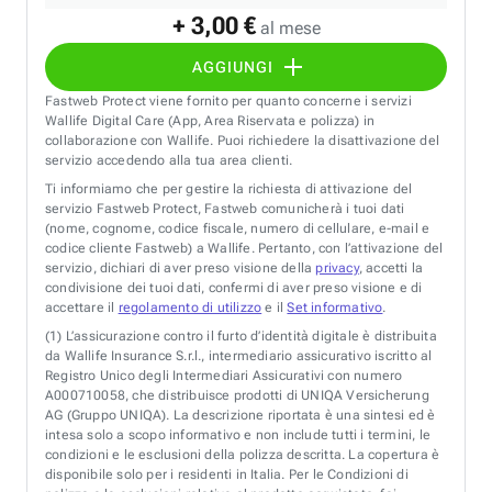
+ 3,00 €
al mese
AGGIUNGI
Fastweb Protect viene fornito per quanto concerne i servizi
Wallife Digital Care (App, Area Riservata e polizza) in
collaborazione con Wallife. Puoi richiedere la disattivazione del
servizio accedendo alla tua area clienti.
Ti informiamo che per gestire la richiesta di attivazione del
servizio Fastweb Protect, Fastweb comunicherà i tuoi dati
(nome, cognome, codice fiscale, numero di cellulare, e-mail e
codice cliente Fastweb) a Wallife. Pertanto, con l’attivazione del
servizio, dichiari di aver preso visione della
privacy
, accetti la
condivisione dei tuoi dati, confermi di aver preso visione e di
accettare il
regolamento di utilizzo
e il
Set informativo
.
(1)
L’assicurazione contro il furto d’identità digitale è distribuita
da Wallife Insurance S.r.l., intermediario assicurativo iscritto al
Registro Unico degli Intermediari Assicurativi con numero
A000710058, che distribuisce prodotti di UNIQA Versicherung
AG (Gruppo UNIQA). La descrizione riportata è una sintesi ed è
intesa solo a scopo informativo e non include tutti i termini, le
condizioni e le esclusioni della polizza descritta. La copertura è
disponibile solo per i residenti in Italia. Per le Condizioni di