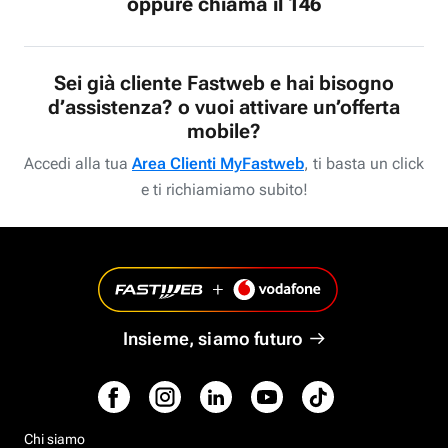
oppure chiama il 146
Sei già cliente Fastweb e hai bisogno
d’assistenza? o vuoi attivare un’offerta
mobile?
Accedi alla tua
Area Clienti MyFastweb
, ti basta un click
e ti richiamiamo subito!
Insieme, siamo futuro
Chi siamo