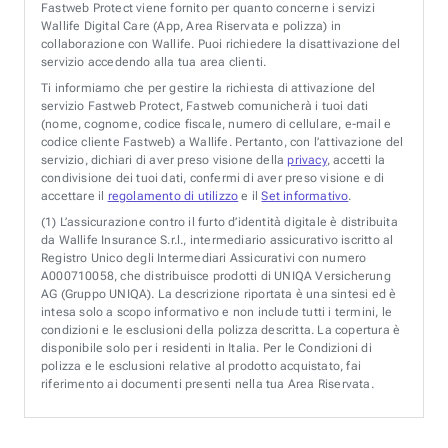
Fastweb Protect viene fornito per quanto concerne i servizi
Wallife Digital Care (App, Area Riservata e polizza) in
collaborazione con Wallife. Puoi richiedere la disattivazione del
servizio accedendo alla tua area clienti.
Ti informiamo che per gestire la richiesta di attivazione del
servizio Fastweb Protect, Fastweb comunicherà i tuoi dati
(nome, cognome, codice fiscale, numero di cellulare, e-mail e
codice cliente Fastweb) a Wallife. Pertanto, con l’attivazione del
servizio, dichiari di aver preso visione della
privacy
, accetti la
condivisione dei tuoi dati, confermi di aver preso visione e di
accettare il
regolamento di utilizzo
e il
Set informativo
.
(1)
L’assicurazione contro il furto d’identità digitale è distribuita
da Wallife Insurance S.r.l., intermediario assicurativo iscritto al
Registro Unico degli Intermediari Assicurativi con numero
A000710058, che distribuisce prodotti di UNIQA Versicherung
AG (Gruppo UNIQA). La descrizione riportata è una sintesi ed è
intesa solo a scopo informativo e non include tutti i termini, le
condizioni e le esclusioni della polizza descritta. La copertura è
disponibile solo per i residenti in Italia. Per le Condizioni di
polizza e le esclusioni relative al prodotto acquistato, fai
riferimento ai documenti presenti nella tua Area Riservata.