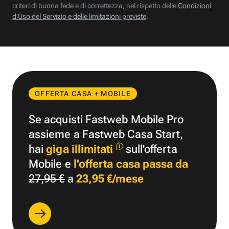
criteri di buona fede e di correttezza, nel rispetto delle
Condizioni
d’Uso del Servizio e delle limitazioni previste
.
OFFERTA CASA + MOBILE
Se acquisti Fastweb Mobile Pro
assieme a Fastweb Casa Start,
hai
giga illimitati
sull'offerta
Mobile e
l'offerta casa passa da
27,95 €
a
23,95 €/mese