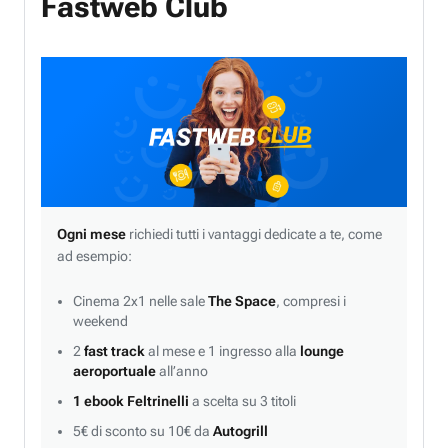
Fastweb Club
Ogni mese
richiedi tutti i vantaggi dedicate a te, come
ad esempio:
Cinema 2x1 nelle sale
The Space
, compresi i
weekend
2
fast track
al mese e 1 ingresso alla
lounge
aeroportuale
all’anno
1 ebook Feltrinelli
a scelta su 3 titoli
5€ di sconto su 10€ da
Autogrill