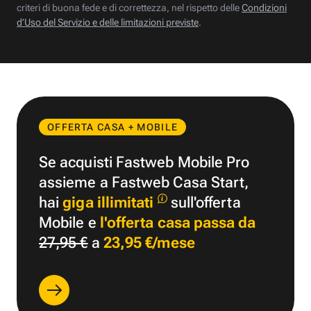
criteri di buona fede e di correttezza, nel rispetto delle
Condizioni
d’Uso del Servizio e delle limitazioni previste
.
OFFERTA CASA + MOBILE
Se acquisti Fastweb Mobile Pro
assieme a Fastweb Casa Start,
hai
giga illimitati
sull'offerta
Mobile e
l'offerta casa passa da
27,95 €
a
23,95 €/mese