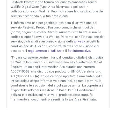
Fastweb Protect viene fornito per quanto concerne i servizi
Wallife Digital Care (App, Area Riservata e polizza) in
collaborazione con Wallife. Puoi richiedere la disattivazione del
servizio accedendo alla tua area clienti.
Ti informiamo che per gestire la richiesta di attivazione del
servizio Fastweb Protect, Fastweb comunicherà i tuoi dati
(nome, cognome, codice fiscale, numero di cellulare, e-mail e
codice cliente Fastweb) a Wallife. Pertanto, con l’attivazione del
servizio, dichiari di aver preso visione della
privacy
, accetti la
condivisione dei tuoi dati, confermi di aver preso visione e di
accettare il
regolamento di utilizzo
e il
Set informativo
.
(1)
L’assicurazione contro il furto d’identità digitale è distribuita
da Wallife Insurance S.r.l., intermediario assicurativo iscritto al
Registro Unico degli Intermediari Assicurativi con numero
A000710058, che distribuisce prodotti di UNIQA Versicherung
AG (Gruppo UNIQA). La descrizione riportata è una sintesi ed è
intesa solo a scopo informativo e non include tutti i termini, le
condizioni e le esclusioni della polizza descritta. La copertura è
disponibile solo per i residenti in Italia. Per le Condizioni di
polizza e le esclusioni relative al prodotto acquistato, fai
riferimento ai documenti presenti nella tua Area Riservata.