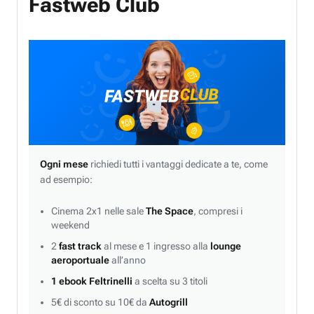
Fastweb Club
Ogni mese
richiedi tutti i vantaggi dedicate a te, come
ad esempio:
Cinema 2x1 nelle sale
The Space
, compresi i
weekend
2
fast track
al mese e 1 ingresso alla
lounge
aeroportuale
all’anno
1 ebook Feltrinelli
a scelta su 3 titoli
5€ di sconto su 10€ da
Autogrill