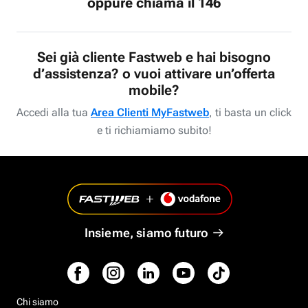
oppure chiama il 146
Sei già cliente Fastweb e hai bisogno
d’assistenza? o vuoi attivare un’offerta
mobile?
Accedi alla tua
Area Clienti MyFastweb
, ti basta un click
e ti richiamiamo subito!
Insieme, siamo futuro
Chi siamo