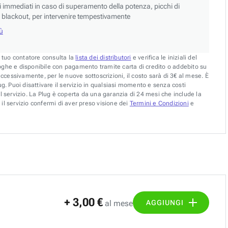
si immediati in caso di superamento della potenza, picchi di
blackout, per intervenire tempestivamente
iù
l tuo contatore consulta la
lista dei distributori
e verifica le iniziali del
oghe e disponibile con pagamento tramite carta di credito o addebito su
uccessivamente, per le nuove sottoscrizioni, il costo sarà di 3€ al mese. È
g. Puoi disattivare il servizio in qualsiasi momento e senza costi
l servizio. La Plug è coperta da una garanzia di 24 mesi che include la
il servizio confermi di aver preso visione dei
Termini e Condizioni
e
+ 3,00 €
AGGIUNGI
al mese