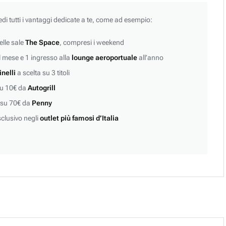
edi tutti i vantaggi dedicate a te, come ad esempio:
lle sale
The Space
, compresi i weekend
 mese e 1 ingresso alla
lounge aeroportuale
all’anno
inelli
a scelta su 3 titoli
su 10€ da
Autogrill
 su 70€ da
Penny
clusivo negli
outlet più famosi d’Italia