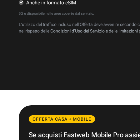
Anche in formato eSIM
5G è disponibile nelle
aree coperte dal servizio
.
L’utilizzo del traffico incluso nell’Offerta deve avvenire secondo c
nel rispetto delle
Condizioni d’Uso del Servizio e delle limitazioni 
OFFERTA CASA + MOBILE
Se acquisti Fastweb Mobile Pro ass