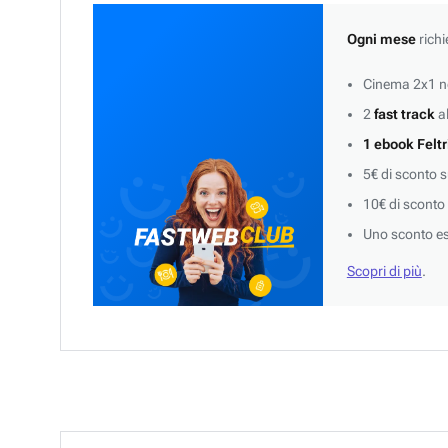
Ogni mese
richi
Cinema 2x1 ne
2
fast track
al
1 ebook Feltr
5€ di sconto 
10€ di sconto
Uno sconto es
Scopri di più
.