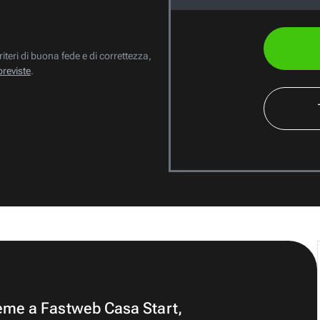
riteri di buona fede e di correttezza,
previste
.
ieme a Fastweb Casa Start,