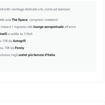
edi tutti i vantaggi dedicate a te, come ad esempio:
lle sale
The Space
, compresi i weekend
 mese e 1 ingresso alla
lounge aeroportuale
all’anno
inelli
a scelta su 3 titoli
su 10€ da
Autogrill
 su 70€ da
Penny
clusivo negli
outlet più famosi d’Italia