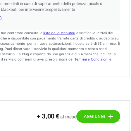
si immediati in caso di superamento della potenza, picchi di
blackout, per intervenire tempestivamente
iù
l tuo contatore consulta la
lista dei distributori
e verifica le iniziali del
oghe e disponibile con pagamento tramite carta di credito o addebito su
uccessivamente, per le nuove sottoscrizioni, il costo sarà di 3€ al mese. È
g. Puoi disattivare il servizio in qualsiasi momento e senza costi
l servizio. La Plug è coperta da una garanzia di 24 mesi che include la
il servizio confermi di aver preso visione dei
Termini e Condizioni
e
+ 3,00 €
AGGIUNGI
al mese