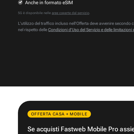
Anche in formato eSIM
5G è disponibile nelle
aree coperte dal servizio
.
L’utilizzo del traffico incluso nell’Offerta deve avvenire secondo c
nel rispetto delle
Condizioni d’Uso del Servizio e delle limitazioni 
OFFERTA CASA + MOBILE
Se acquisti Fastweb Mobile Pro ass