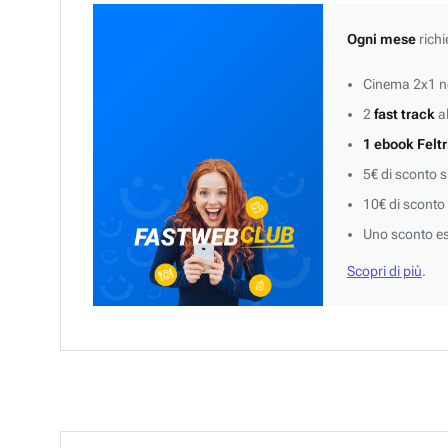
Ogni mese
richi
Cinema 2x1 ne
2
fast track
al
1 ebook Feltr
5€ di sconto 
10€ di sconto
Uno sconto es
Scopri di più
.