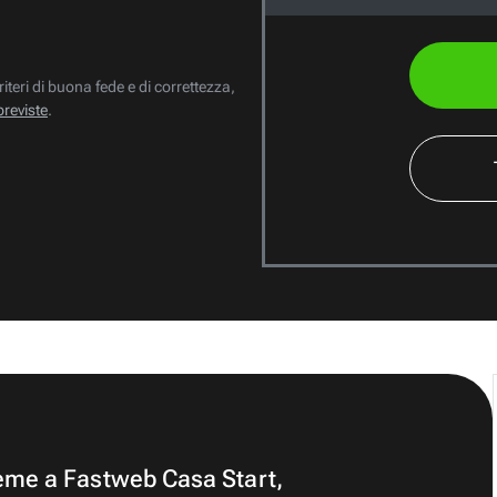
riteri di buona fede e di correttezza,
previste
.
ieme a Fastweb Casa Start,