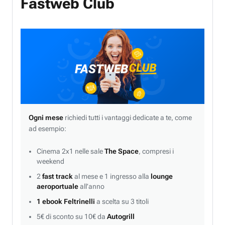
Fastweb Club
Ogni mese
richiedi tutti i vantaggi dedicate a te, come
ad esempio:
Cinema 2x1 nelle sale
The Space
, compresi i
weekend
2
fast track
al mese e 1 ingresso alla
lounge
aeroportuale
all’anno
1 ebook Feltrinelli
a scelta su 3 titoli
5€ di sconto su 10€ da
Autogrill