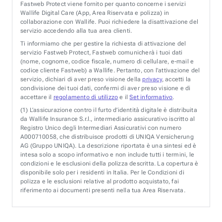
Fastweb Protect viene fornito per quanto concerne i servizi
Wallife Digital Care (App, Area Riservata e polizza) in
collaborazione con Wallife. Puoi richiedere la disattivazione del
servizio accedendo alla tua area clienti.
Ti informiamo che per gestire la richiesta di attivazione del
servizio Fastweb Protect, Fastweb comunicherà i tuoi dati
(nome, cognome, codice fiscale, numero di cellulare, e-mail e
codice cliente Fastweb) a Wallife. Pertanto, con l’attivazione del
servizio, dichiari di aver preso visione della
privacy
, accetti la
condivisione dei tuoi dati, confermi di aver preso visione e di
accettare il
regolamento di utilizzo
e il
Set informativo
.
(1)
L’assicurazione contro il furto d’identità digitale è distribuita
da Wallife Insurance S.r.l., intermediario assicurativo iscritto al
Registro Unico degli Intermediari Assicurativi con numero
A000710058, che distribuisce prodotti di UNIQA Versicherung
AG (Gruppo UNIQA). La descrizione riportata è una sintesi ed è
intesa solo a scopo informativo e non include tutti i termini, le
condizioni e le esclusioni della polizza descritta. La copertura è
disponibile solo per i residenti in Italia. Per le Condizioni di
polizza e le esclusioni relative al prodotto acquistato, fai
riferimento ai documenti presenti nella tua Area Riservata.