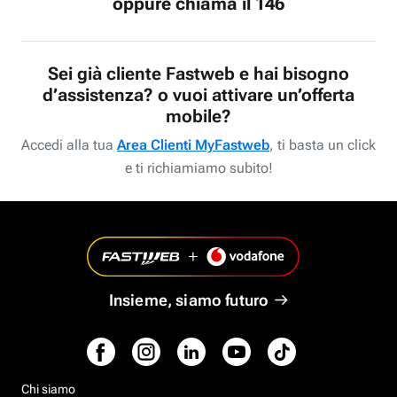
oppure chiama il 146
Sei già cliente Fastweb e hai bisogno
d’assistenza? o vuoi attivare un’offerta
mobile?
Accedi alla tua
Area Clienti MyFastweb
, ti basta un click
e ti richiamiamo subito!
Insieme, siamo futuro
Chi siamo