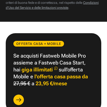
criteri di buona fede e di correttezza, nel rispetto delle
Condizioni
d’Uso del Servizio e delle limitazioni previste
.
OFFERTA CASA + MOBILE
Se acquisti Fastweb Mobile Pro
assieme a Fastweb Casa Start,
hai
giga illimitati
sull'offerta
Mobile e
l'offerta casa passa da
27,95 €
a
23,95 €/mese