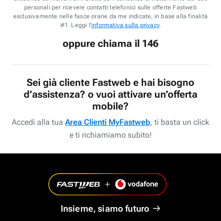
personali per ricevere contatti telefonici sulle offerte Fastweb
esclusivamente nelle fasce orarie da me indicate, in base alla finalità
#1. Leggi l'
informativa sulla privacy
.
oppure chiama il 146
Sei già cliente Fastweb e hai bisogno
d’assistenza? o vuoi attivare un’offerta
mobile?
Accedi alla tua
Area Clienti MyFastweb
, ti basta un click
e ti richiamiamo subito!
Insieme, siamo futuro