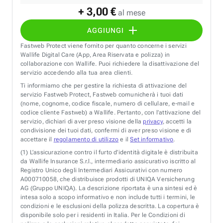
+ 3,00 €
al mese
AGGIUNGI
Fastweb Protect viene fornito per quanto concerne i servizi
Wallife Digital Care (App, Area Riservata e polizza) in
collaborazione con Wallife. Puoi richiedere la disattivazione del
servizio accedendo alla tua area clienti.
Ti informiamo che per gestire la richiesta di attivazione del
servizio Fastweb Protect, Fastweb comunicherà i tuoi dati
(nome, cognome, codice fiscale, numero di cellulare, e-mail e
codice cliente Fastweb) a Wallife. Pertanto, con l’attivazione del
servizio, dichiari di aver preso visione della
privacy
, accetti la
condivisione dei tuoi dati, confermi di aver preso visione e di
accettare il
regolamento di utilizzo
e il
Set informativo
.
(1)
L’assicurazione contro il furto d’identità digitale è distribuita
da Wallife Insurance S.r.l., intermediario assicurativo iscritto al
Registro Unico degli Intermediari Assicurativi con numero
A000710058, che distribuisce prodotti di UNIQA Versicherung
AG (Gruppo UNIQA). La descrizione riportata è una sintesi ed è
intesa solo a scopo informativo e non include tutti i termini, le
condizioni e le esclusioni della polizza descritta. La copertura è
disponibile solo per i residenti in Italia. Per le Condizioni di