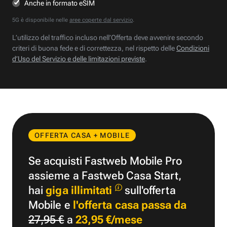
Anche in formato eSIM
5G è disponibile nelle
aree coperte dal servizio
.
L’utilizzo del traffico incluso nell’Offerta deve avvenire secondo
criteri di buona fede e di correttezza, nel rispetto delle
Condizioni
d’Uso del Servizio e delle limitazioni previste
.
OFFERTA CASA + MOBILE
Se acquisti Fastweb Mobile Pro
assieme a Fastweb Casa Start,
hai
giga illimitati
sull'offerta
Mobile e
l'offerta casa passa da
27,95 €
a
23,95 €/mese