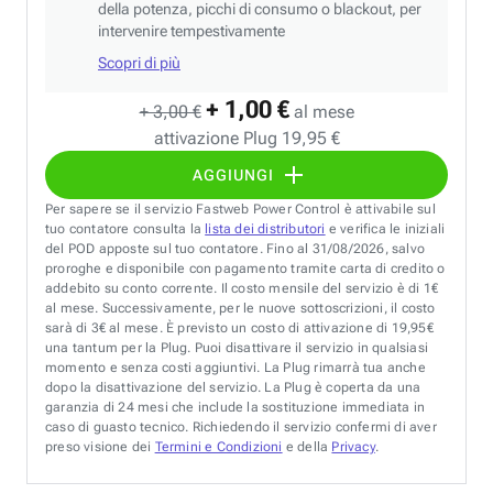
della potenza, picchi di consumo o blackout, per
intervenire tempestivamente
Scopri di più
+ 1,00 €
+ 3,00 €
al mese
attivazione Plug 19,95 €
AGGIUNGI
Per sapere se il servizio Fastweb Power Control è attivabile sul
tuo contatore consulta la
lista dei distributori
e verifica le iniziali
del POD apposte sul tuo contatore. Fino al 31/08/2026, salvo
proroghe e disponibile con pagamento tramite carta di credito o
addebito su conto corrente. Il costo mensile del servizio è di 1€
al mese. Successivamente, per le nuove sottoscrizioni, il costo
sarà di 3€ al mese. È previsto un costo di attivazione di 19,95€
una tantum per la Plug. Puoi disattivare il servizio in qualsiasi
momento e senza costi aggiuntivi. La Plug rimarrà tua anche
dopo la disattivazione del servizio. La Plug è coperta da una
garanzia di 24 mesi che include la sostituzione immediata in
caso di guasto tecnico. Richiedendo il servizio confermi di aver
preso visione dei
Termini e Condizioni
e della
Privacy
.