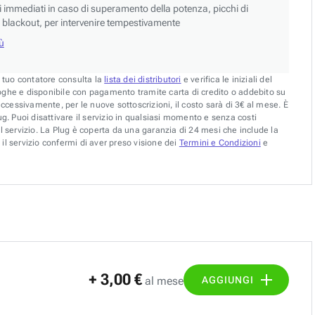
si immediati in caso di superamento della potenza, picchi di
blackout, per intervenire tempestivamente
iù
l tuo contatore consulta la
lista dei distributori
e verifica le iniziali del
oghe e disponibile con pagamento tramite carta di credito o addebito su
uccessivamente, per le nuove sottoscrizioni, il costo sarà di 3€ al mese. È
g. Puoi disattivare il servizio in qualsiasi momento e senza costi
l servizio. La Plug è coperta da una garanzia di 24 mesi che include la
il servizio confermi di aver preso visione dei
Termini e Condizioni
e
+ 3,00 €
AGGIUNGI
al mese