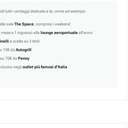
edi tutti i vantaggi dedicate a te, come ad esempio:
lle sale
The Space
, compresi i weekend
 mese e 1 ingresso alla
lounge aeroportuale
all’anno
inelli
a scelta su 3 titoli
su 10€ da
Autogrill
 su 70€ da
Penny
clusivo negli
outlet più famosi d’Italia