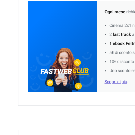
Ogni mese
richi
Cinema 2x1 ne
2
fast track
al
1 ebook Feltr
5€ di sconto 
10€ di sconto
Uno sconto es
Scopri di più
.