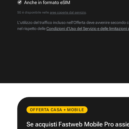
Anche in formato eSIM
5G è disponibile nelle
aree coperte dal servizio
.
L’utilizzo del traffico incluso nell’Offerta deve avvenire secondo c
nel rispetto delle
Condizioni d’Uso del Servizio e delle limitazioni 
OFFERTA CASA + MOBILE
Se acquisti Fastweb Mobile Pro ass