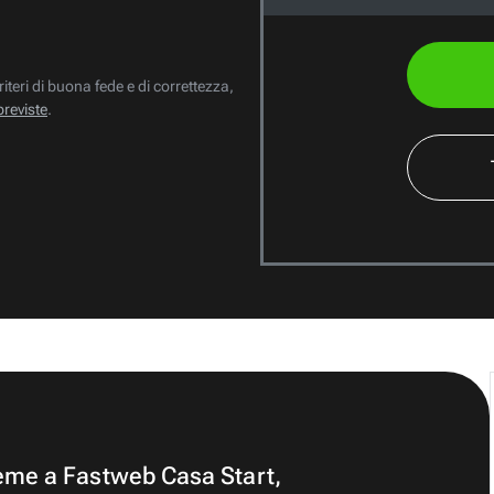
riteri di buona fede e di correttezza,
previste
.
ieme a Fastweb Casa Start,