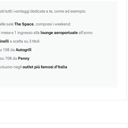
edi tutti i vantaggi dedicate a te, come ad esempio:
lle sale
The Space
, compresi i weekend
 mese e 1 ingresso alla
lounge aeroportuale
all’anno
inelli
a scelta su 3 titoli
su 10€ da
Autogrill
 su 70€ da
Penny
clusivo negli
outlet più famosi d’Italia