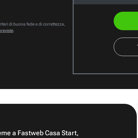
riteri di buona fede e di correttezza,
previste
.
ieme a Fastweb Casa Start,