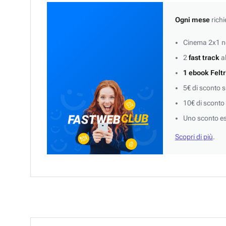
Ogni mese
richi
Cinema 2x1 ne
2
fast track
al
1 ebook Feltr
5€ di sconto 
10€ di sconto
Uno sconto es
Scopri di più
.