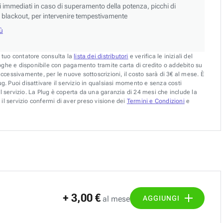
si immediati in caso di superamento della potenza, picchi di
blackout, per intervenire tempestivamente
iù
l tuo contatore consulta la
lista dei distributori
e verifica le iniziali del
oghe e disponibile con pagamento tramite carta di credito o addebito su
uccessivamente, per le nuove sottoscrizioni, il costo sarà di 3€ al mese. È
g. Puoi disattivare il servizio in qualsiasi momento e senza costi
l servizio. La Plug è coperta da una garanzia di 24 mesi che include la
il servizio confermi di aver preso visione dei
Termini e Condizioni
e
+ 3,00 €
AGGIUNGI
al mese