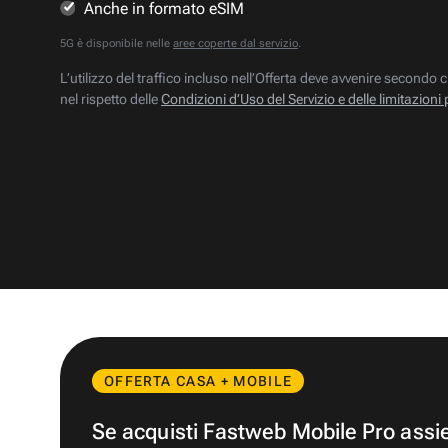
Anche in formato eSIM
5G è disponibile nelle
aree coperte dal servizio
.
L’utilizzo del traffico incluso nell’Offerta deve avvenire secondo c
nel rispetto delle
Condizioni d’Uso del Servizio e delle limitazioni 
OFFERTA CASA + MOBILE
Se acquisti Fastweb Mobile Pro ass