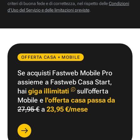
criteri di buona fede e di correttezza, nel rispetto delle
Condizioni
d’Uso del Servizio e delle limitazioni previste
.
OFFERTA CASA + MOBILE
Se acquisti Fastweb Mobile Pro
assieme a Fastweb Casa Start,
hai
giga illimitati
sull'offerta
Mobile e
l'offerta casa passa da
27,95 €
a
23,95 €/mese