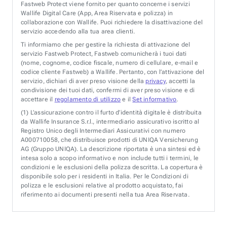
Fastweb Protect viene fornito per quanto concerne i servizi
Wallife Digital Care (App, Area Riservata e polizza) in
collaborazione con Wallife. Puoi richiedere la disattivazione del
servizio accedendo alla tua area clienti.
Ti informiamo che per gestire la richiesta di attivazione del
servizio Fastweb Protect, Fastweb comunicherà i tuoi dati
(nome, cognome, codice fiscale, numero di cellulare, e-mail e
codice cliente Fastweb) a Wallife. Pertanto, con l’attivazione del
servizio, dichiari di aver preso visione della
privacy
, accetti la
condivisione dei tuoi dati, confermi di aver preso visione e di
accettare il
regolamento di utilizzo
e il
Set informativo
.
(1)
L’assicurazione contro il furto d’identità digitale è distribuita
da Wallife Insurance S.r.l., intermediario assicurativo iscritto al
Registro Unico degli Intermediari Assicurativi con numero
A000710058, che distribuisce prodotti di UNIQA Versicherung
AG (Gruppo UNIQA). La descrizione riportata è una sintesi ed è
intesa solo a scopo informativo e non include tutti i termini, le
condizioni e le esclusioni della polizza descritta. La copertura è
disponibile solo per i residenti in Italia. Per le Condizioni di
polizza e le esclusioni relative al prodotto acquistato, fai
riferimento ai documenti presenti nella tua Area Riservata.