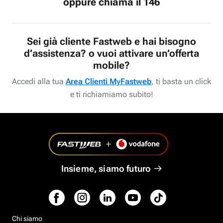
oppure chiama il 146
Sei già cliente Fastweb e hai bisogno
d’assistenza? o vuoi attivare un’offerta
mobile?
Accedi alla tua
Area Clienti MyFastweb
, ti basta un click
e ti richiamiamo subito!
Insieme, siamo futuro
Chi siamo