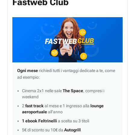
Fastweb Club
Ogni mese
richiedi tutti i vantaggi dedicate a te, come
ad esempio:
Cinema 2x1 nelle sale
The Space
, compresi i
weekend
2
fast track
al mese e 1 ingresso alla
lounge
aeroportuale
all’anno
1 ebook Feltrinelli
a scelta su 3 titoli
5€ di sconto su 10€ da
Autogrill