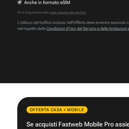
Anche in formato eSIM
5G è disponibile nelle
aree coperte dal servizio
.
L’utilizzo del traffico incluso nell’Offerta deve avvenire secondo c
nel rispetto delle
Condizioni d’Uso del Servizio e delle limitazioni 
OFFERTA CASA + MOBILE
Se acquisti Fastweb Mobile Pro ass