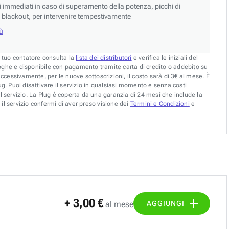
si immediati in caso di superamento della potenza, picchi di
blackout, per intervenire tempestivamente
iù
l tuo contatore consulta la
lista dei distributori
e verifica le iniziali del
oghe e disponibile con pagamento tramite carta di credito o addebito su
uccessivamente, per le nuove sottoscrizioni, il costo sarà di 3€ al mese. È
g. Puoi disattivare il servizio in qualsiasi momento e senza costi
l servizio. La Plug è coperta da una garanzia di 24 mesi che include la
il servizio confermi di aver preso visione dei
Termini e Condizioni
e
+ 3,00 €
AGGIUNGI
al mese