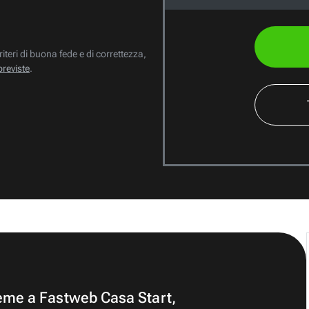
riteri di buona fede e di correttezza,
previste
.
ieme a Fastweb Casa Start,