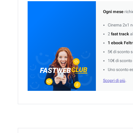
Ogni mese
richi
Cinema 2x1 ne
2
fast track
al
1 ebook Feltr
5€ di sconto 
10€ di sconto
Uno sconto es
Scopri di più
.