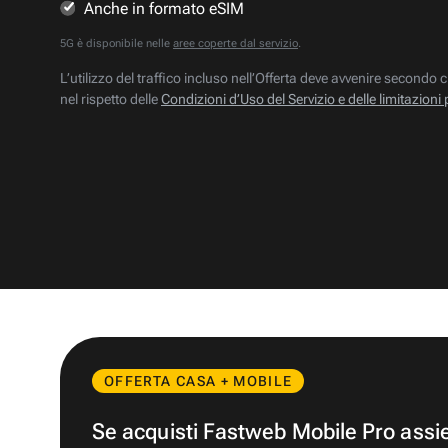
Anche in formato eSIM
5G è disponibile nelle
aree coperte dal servizio
.
L’utilizzo del traffico incluso nell’Offerta deve avvenire secondo c
nel rispetto delle
Condizioni d’Uso del Servizio e delle limitazioni 
OFFERTA CASA + MOBILE
Se acquisti Fastweb Mobile Pro ass