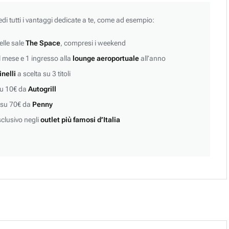
edi tutti i vantaggi dedicate a te, come ad esempio:
lle sale
The Space
, compresi i weekend
 mese e 1 ingresso alla
lounge aeroportuale
all’anno
inelli
a scelta su 3 titoli
su 10€ da
Autogrill
 su 70€ da
Penny
clusivo negli
outlet più famosi d’Italia