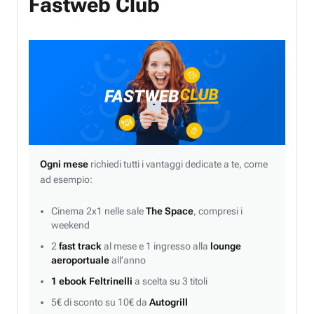
Fastweb Club
Ogni mese
richiedi tutti i vantaggi dedicate a te, come
ad esempio:
Cinema 2x1 nelle sale
The Space
, compresi i
weekend
2
fast track
al mese e 1 ingresso alla
lounge
aeroportuale
all’anno
1 ebook Feltrinelli
a scelta su 3 titoli
5€ di sconto su 10€ da
Autogrill