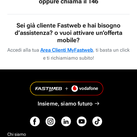
oppure chiama il 146
Sei già cliente Fastweb e hai bisogno
d’assistenza? o vuoi attivare un’offerta
mobile?
Accedi alla tua
Area Clienti MyFastweb
, ti basta un click
e ti richiamiamo subito!
Insieme, siamo futuro
Chi siamo