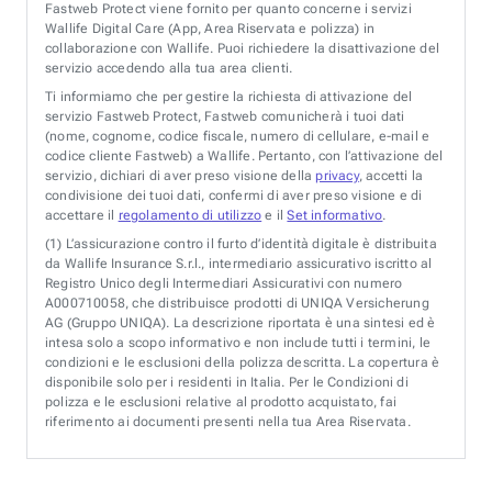
Fastweb Protect viene fornito per quanto concerne i servizi
Wallife Digital Care (App, Area Riservata e polizza) in
collaborazione con Wallife. Puoi richiedere la disattivazione del
servizio accedendo alla tua area clienti.
Ti informiamo che per gestire la richiesta di attivazione del
servizio Fastweb Protect, Fastweb comunicherà i tuoi dati
(nome, cognome, codice fiscale, numero di cellulare, e-mail e
codice cliente Fastweb) a Wallife. Pertanto, con l’attivazione del
servizio, dichiari di aver preso visione della
privacy
, accetti la
condivisione dei tuoi dati, confermi di aver preso visione e di
accettare il
regolamento di utilizzo
e il
Set informativo
.
(1)
L’assicurazione contro il furto d’identità digitale è distribuita
da Wallife Insurance S.r.l., intermediario assicurativo iscritto al
Registro Unico degli Intermediari Assicurativi con numero
A000710058, che distribuisce prodotti di UNIQA Versicherung
AG (Gruppo UNIQA). La descrizione riportata è una sintesi ed è
intesa solo a scopo informativo e non include tutti i termini, le
condizioni e le esclusioni della polizza descritta. La copertura è
disponibile solo per i residenti in Italia. Per le Condizioni di
polizza e le esclusioni relative al prodotto acquistato, fai
riferimento ai documenti presenti nella tua Area Riservata.