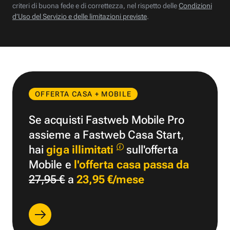
criteri di buona fede e di correttezza, nel rispetto delle
Condizioni
d’Uso del Servizio e delle limitazioni previste
.
OFFERTA CASA + MOBILE
Se acquisti Fastweb Mobile Pro
assieme a Fastweb Casa Start,
hai
giga illimitati
sull'offerta
Mobile e
l'offerta casa passa da
27,95 €
a
23,95 €/mese