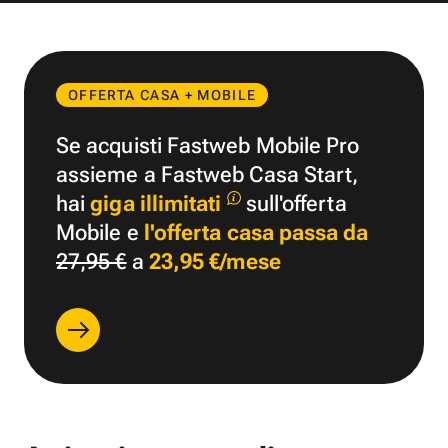
OFFERTA CASA + MOBILE
Se acquisti Fastweb Mobile Pro
assieme a Fastweb Casa Start,
hai
giga illimitati
sull'offerta
Mobile e
l'offerta casa passa da
27,95 €
a
23,95 €/mese