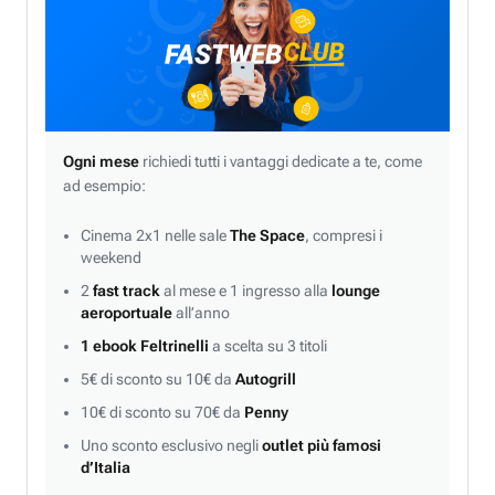
Ogni mese
richiedi tutti i vantaggi dedicate a te, come
ad esempio:
Cinema 2x1 nelle sale
The Space
, compresi i
weekend
2
fast track
al mese e 1 ingresso alla
lounge
aeroportuale
all’anno
1 ebook Feltrinelli
a scelta su 3 titoli
5€ di sconto su 10€ da
Autogrill
10€ di sconto su 70€ da
Penny
Uno sconto esclusivo negli
outlet più famosi
d’Italia