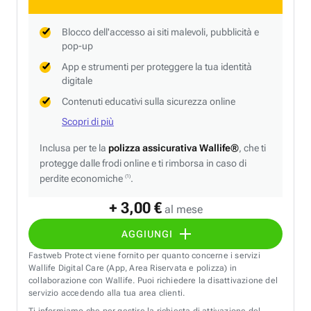
Blocco dell'accesso ai siti malevoli, pubblicità e
pop-up
App e strumenti per proteggere la tua identità
digitale
Contenuti educativi sulla sicurezza online
Scopri di più
Inclusa per te la
polizza assicurativa Wallife®
, che ti
protegge dalle frodi online e ti rimborsa in caso di
perdite economiche
.
(1)
+ 3,00 €
al mese
AGGIUNGI
Fastweb Protect viene fornito per quanto concerne i servizi
Wallife Digital Care (App, Area Riservata e polizza) in
collaborazione con Wallife. Puoi richiedere la disattivazione del
servizio accedendo alla tua area clienti.
Ti informiamo che per gestire la richiesta di attivazione del