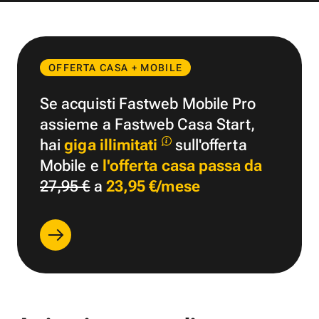
OFFERTA CASA + MOBILE
Se acquisti Fastweb Mobile Pro
assieme a Fastweb Casa Start,
hai
giga illimitati
sull'offerta
Mobile e
l'offerta casa passa da
27,95 €
a
23,95 €/mese