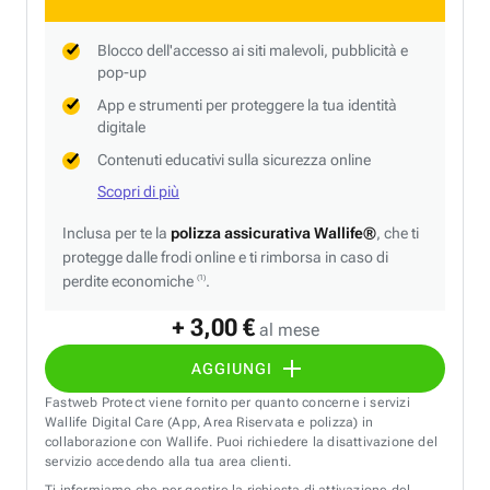
Blocco dell'accesso ai siti malevoli, pubblicità e
pop-up
App e strumenti per proteggere la tua identità
digitale
Contenuti educativi sulla sicurezza online
Scopri di più
Inclusa per te la
polizza assicurativa Wallife®
, che ti
protegge dalle frodi online e ti rimborsa in caso di
perdite economiche
.
(1)
+ 3,00 €
al mese
AGGIUNGI
Fastweb Protect viene fornito per quanto concerne i servizi
Wallife Digital Care (App, Area Riservata e polizza) in
collaborazione con Wallife. Puoi richiedere la disattivazione del
servizio accedendo alla tua area clienti.
Ti informiamo che per gestire la richiesta di attivazione del