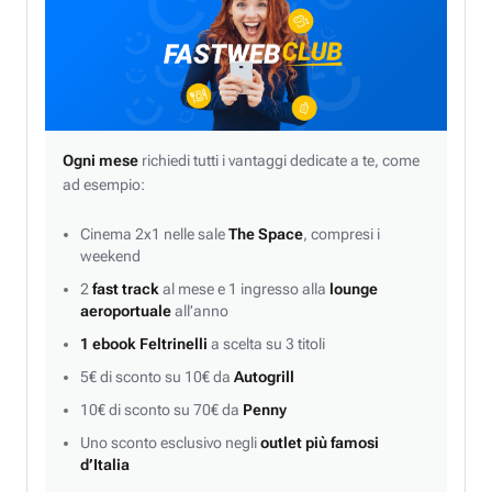
Ogni mese
richiedi tutti i vantaggi dedicate a te, come
ad esempio:
Cinema 2x1 nelle sale
The Space
, compresi i
weekend
2
fast track
al mese e 1 ingresso alla
lounge
aeroportuale
all’anno
1 ebook Feltrinelli
a scelta su 3 titoli
5€ di sconto su 10€ da
Autogrill
10€ di sconto su 70€ da
Penny
Uno sconto esclusivo negli
outlet più famosi
d’Italia