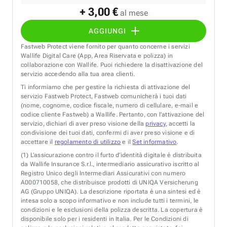
+ 3,00 €
al mese
AGGIUNGI
Fastweb Protect viene fornito per quanto concerne i servizi
Wallife Digital Care (App, Area Riservata e polizza) in
collaborazione con Wallife. Puoi richiedere la disattivazione del
servizio accedendo alla tua area clienti.
Ti informiamo che per gestire la richiesta di attivazione del
servizio Fastweb Protect, Fastweb comunicherà i tuoi dati
(nome, cognome, codice fiscale, numero di cellulare, e-mail e
codice cliente Fastweb) a Wallife. Pertanto, con l’attivazione del
servizio, dichiari di aver preso visione della
privacy
, accetti la
condivisione dei tuoi dati, confermi di aver preso visione e di
accettare il
regolamento di utilizzo
e il
Set informativo
.
(1)
L’assicurazione contro il furto d’identità digitale è distribuita
da Wallife Insurance S.r.l., intermediario assicurativo iscritto al
Registro Unico degli Intermediari Assicurativi con numero
A000710058, che distribuisce prodotti di UNIQA Versicherung
AG (Gruppo UNIQA). La descrizione riportata è una sintesi ed è
intesa solo a scopo informativo e non include tutti i termini, le
condizioni e le esclusioni della polizza descritta. La copertura è
disponibile solo per i residenti in Italia. Per le Condizioni di