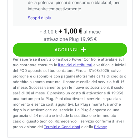
della potenza, picchi di consumo o blackout, per
intervenire tempestivamente
Scopri di più
+ 1,00 €
+ 3,00 €
al mese
attivazione Plug 19,95 €
AGGIUNGI
Per sapere se il servizio Fastweb Power Control è attivabile sul
tuo contatore consulta la
lista dei distributori
e verifica le iniziali
del POD apposte sul tuo contatore. Fino al 31/08/2026, salvo
proroghe e disponibile con pagamento tramite carta di credito o
addebito su conto corrente. Il costo mensile del servizio è di 1€
al mese. Successivamente, per le nuove sottoscrizioni, il costo
sarà di 3€ al mese. È previsto un costo di attivazione di 19,95€
una tantum per la Plug. Puoi disattivare il servizio in qualsiasi
momento e senza costi aggiuntivi. La Plug rimarrà tua anche
dopo la disattivazione del servizio. La Plug è coperta da una
garanzia di 24 mesi che include la sostituzione immediata in
caso di guasto tecnico. Richiedendo il servizio confermi di aver
preso visione dei
Termini e Condizioni
e della
Privacy
.