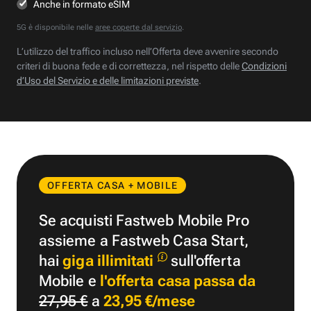
Anche in formato eSIM
5G è disponibile nelle
aree coperte dal servizio
.
L’utilizzo del traffico incluso nell’Offerta deve avvenire secondo
criteri di buona fede e di correttezza, nel rispetto delle
Condizioni
d’Uso del Servizio e delle limitazioni previste
.
OFFERTA CASA + MOBILE
Se acquisti Fastweb Mobile Pro
assieme a Fastweb Casa Start,
hai
giga illimitati
sull'offerta
Mobile e
l'offerta casa passa da
27,95 €
a
23,95 €/mese