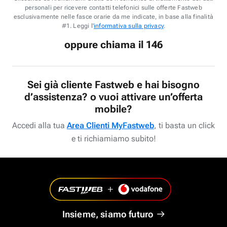
personali per ricevere contatti telefonici sulle offerte Fastweb
esclusivamente nelle fasce orarie da me indicate, in base alla finalità
#1. Leggi l'
informativa sulla privacy
.
oppure chiama il 146
Sei già cliente Fastweb e hai bisogno
d’assistenza? o vuoi attivare un’offerta
mobile?
Accedi alla tua
Area Clienti MyFastweb
, ti basta un click
e ti richiamiamo subito!
Insieme, siamo futuro