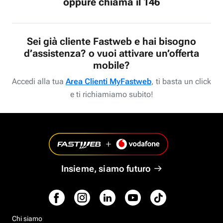
oppure chiama il 146
Sei già cliente Fastweb e hai bisogno
d’assistenza? o vuoi attivare un’offerta
mobile?
Accedi alla tua
Area Clienti MyFastweb
, ti basta un click
e ti richiamiamo subito!
Insieme, siamo futuro
Chi siamo