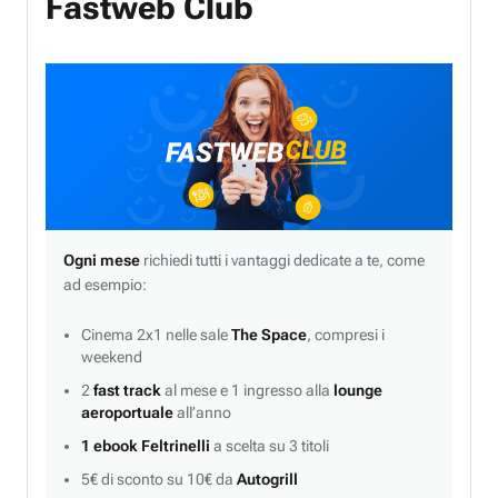
Fastweb Club
Ogni mese
richiedi tutti i vantaggi dedicate a te, come
ad esempio:
Cinema 2x1 nelle sale
The Space
, compresi i
weekend
2
fast track
al mese e 1 ingresso alla
lounge
aeroportuale
all’anno
1 ebook Feltrinelli
a scelta su 3 titoli
5€ di sconto su 10€ da
Autogrill