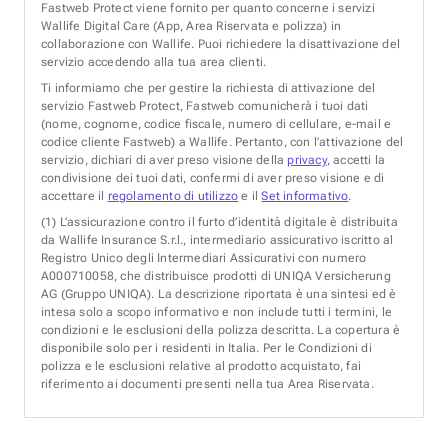
Fastweb Protect viene fornito per quanto concerne i servizi
Wallife Digital Care (App, Area Riservata e polizza) in
collaborazione con Wallife. Puoi richiedere la disattivazione del
servizio accedendo alla tua area clienti.
Ti informiamo che per gestire la richiesta di attivazione del
servizio Fastweb Protect, Fastweb comunicherà i tuoi dati
(nome, cognome, codice fiscale, numero di cellulare, e-mail e
codice cliente Fastweb) a Wallife. Pertanto, con l’attivazione del
servizio, dichiari di aver preso visione della
privacy
, accetti la
condivisione dei tuoi dati, confermi di aver preso visione e di
accettare il
regolamento di utilizzo
e il
Set informativo
.
(1)
L’assicurazione contro il furto d’identità digitale è distribuita
da Wallife Insurance S.r.l., intermediario assicurativo iscritto al
Registro Unico degli Intermediari Assicurativi con numero
A000710058, che distribuisce prodotti di UNIQA Versicherung
AG (Gruppo UNIQA). La descrizione riportata è una sintesi ed è
intesa solo a scopo informativo e non include tutti i termini, le
condizioni e le esclusioni della polizza descritta. La copertura è
disponibile solo per i residenti in Italia. Per le Condizioni di
polizza e le esclusioni relative al prodotto acquistato, fai
riferimento ai documenti presenti nella tua Area Riservata.