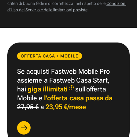
criteri di buona fede e di correttezza, nel rispetto delle
Condizioni
d’Uso del Servizio e delle limitazioni previste
.
OFFERTA CASA + MOBILE
Se acquisti Fastweb Mobile Pro
assieme a Fastweb Casa Start,
hai
giga illimitati
sull'offerta
Mobile e
l'offerta casa passa da
27,95 €
a
23,95 €/mese