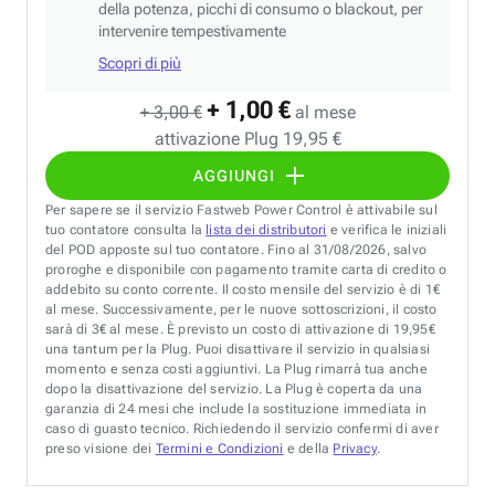
della potenza, picchi di consumo o blackout, per
intervenire tempestivamente
Scopri di più
+ 1,00 €
+ 3,00 €
al mese
attivazione Plug 19,95 €
AGGIUNGI
Per sapere se il servizio Fastweb Power Control è attivabile sul
tuo contatore consulta la
lista dei distributori
e verifica le iniziali
del POD apposte sul tuo contatore. Fino al 31/08/2026, salvo
proroghe e disponibile con pagamento tramite carta di credito o
addebito su conto corrente. Il costo mensile del servizio è di 1€
al mese. Successivamente, per le nuove sottoscrizioni, il costo
sarà di 3€ al mese. È previsto un costo di attivazione di 19,95€
una tantum per la Plug. Puoi disattivare il servizio in qualsiasi
momento e senza costi aggiuntivi. La Plug rimarrà tua anche
dopo la disattivazione del servizio. La Plug è coperta da una
garanzia di 24 mesi che include la sostituzione immediata in
caso di guasto tecnico. Richiedendo il servizio confermi di aver
preso visione dei
Termini e Condizioni
e della
Privacy
.