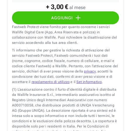
+ 3,00 €
al mese
AGGIUNGI
Fastweb Protect viene fornito per quanto concerne i servizi
Wallife Digital Care (App, Area Riservata e polizza) in
collaborazione con Wallife. Puoi richiedere la disattivazione del
servizio accedendo alla tua area clienti.
Ti informiamo che per gestire la richiesta di attivazione del
servizio Fastweb Protect, Fastweb comunicherà i tuoi dati
(nome, cognome, codice fiscale, numero di cellulare, e-mail e
codice cliente Fastweb) a Wallife. Pertanto, con l’attivazione del
servizio, dichiari di aver preso visione della
privacy
, accetti la
condivisione dei tuoi dati, confermi di aver preso visione e di
accettare il
regolamento di utilizzo
e il
Set informativo
.
(1)
L’assicurazione contro il furto d’identità digitale è distribuita
da Wallife Insurance S.r.l., intermediario assicurativo iscritto al
Registro Unico degli Intermediari Assicurativi con numero
A000710058, che distribuisce prodotti di UNIQA Versicherung
AG (Gruppo UNIQA). La descrizione riportata è una sintesi ed è
intesa solo a scopo informativo e non include tutti i termini, le
condizioni e le esclusioni della polizza descritta. La copertura è
disponibile solo per i residenti in Italia. Per le Condizioni di