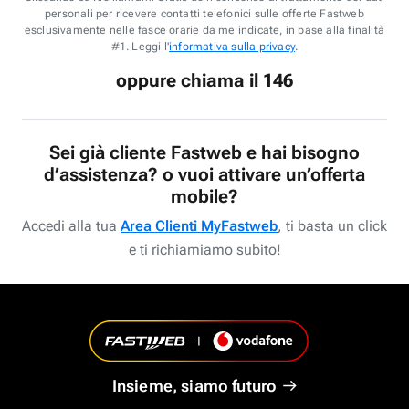
personali per ricevere contatti telefonici sulle offerte Fastweb
esclusivamente nelle fasce orarie da me indicate, in base alla finalità
#1. Leggi l'
informativa sulla privacy
.
oppure chiama il 146
Sei già cliente Fastweb e hai bisogno
d’assistenza? o vuoi attivare un’offerta
mobile?
Accedi alla tua
Area Clienti MyFastweb
, ti basta un click
e ti richiamiamo subito!
Insieme, siamo futuro