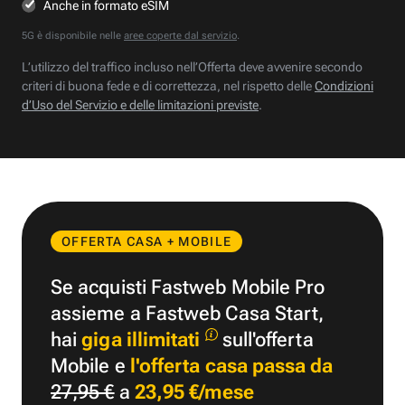
Anche in formato eSIM
5G è disponibile nelle
aree coperte dal servizio
.
L’utilizzo del traffico incluso nell’Offerta deve avvenire secondo
criteri di buona fede e di correttezza, nel rispetto delle
Condizioni
d’Uso del Servizio e delle limitazioni previste
.
OFFERTA CASA + MOBILE
Se acquisti Fastweb Mobile Pro
assieme a Fastweb Casa Start,
hai
giga illimitati
sull'offerta
Mobile e
l'offerta casa passa da
27,95 €
a
23,95 €/mese