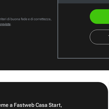
riteri di buona fede e di correttezza,
previste
.
ieme a Fastweb Casa Start,