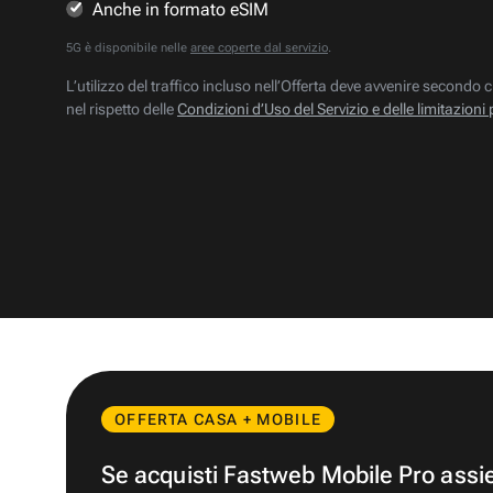
Anche in formato eSIM
5G è disponibile nelle
aree coperte dal servizio
.
L’utilizzo del traffico incluso nell’Offerta deve avvenire secondo c
nel rispetto delle
Condizioni d’Uso del Servizio e delle limitazioni 
OFFERTA CASA + MOBILE
Se acquisti Fastweb Mobile Pro ass