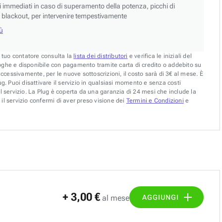
si immediati in caso di superamento della potenza, picchi di
blackout, per intervenire tempestivamente
iù
l tuo contatore consulta la
lista dei distributori
e verifica le iniziali del
oghe e disponibile con pagamento tramite carta di credito o addebito su
uccessivamente, per le nuove sottoscrizioni, il costo sarà di 3€ al mese. È
g. Puoi disattivare il servizio in qualsiasi momento e senza costi
l servizio. La Plug è coperta da una garanzia di 24 mesi che include la
il servizio confermi di aver preso visione dei
Termini e Condizioni
e
+ 3,00 €
AGGIUNGI
al mese