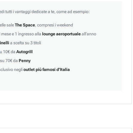
edi tutti i vantaggi dedicate a te, come ad esempio:
lle sale
The Space
, compresi i weekend
 mese e 1 ingresso alla
lounge aeroportuale
all’anno
inelli
a scelta su 3 titoli
su 10€ da
Autogrill
 su 70€ da
Penny
clusivo negli
outlet più famosi d’Italia