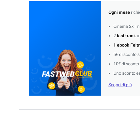
Ogni mese
richi
Cinema 2x1 ne
2
fast track
al
1 ebook Feltr
5€ di sconto 
10€ di sconto
Uno sconto es
Scopri di più
.