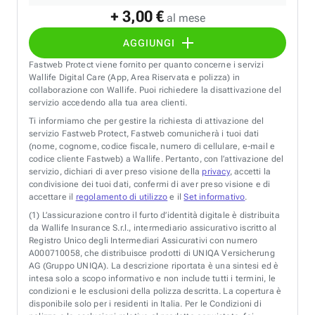
+ 3,00 €
al mese
AGGIUNGI
Fastweb Protect viene fornito per quanto concerne i servizi
Wallife Digital Care (App, Area Riservata e polizza) in
collaborazione con Wallife. Puoi richiedere la disattivazione del
servizio accedendo alla tua area clienti.
Ti informiamo che per gestire la richiesta di attivazione del
servizio Fastweb Protect, Fastweb comunicherà i tuoi dati
(nome, cognome, codice fiscale, numero di cellulare, e-mail e
codice cliente Fastweb) a Wallife. Pertanto, con l’attivazione del
servizio, dichiari di aver preso visione della
privacy
, accetti la
condivisione dei tuoi dati, confermi di aver preso visione e di
accettare il
regolamento di utilizzo
e il
Set informativo
.
(1)
L’assicurazione contro il furto d’identità digitale è distribuita
da Wallife Insurance S.r.l., intermediario assicurativo iscritto al
Registro Unico degli Intermediari Assicurativi con numero
A000710058, che distribuisce prodotti di UNIQA Versicherung
AG (Gruppo UNIQA). La descrizione riportata è una sintesi ed è
intesa solo a scopo informativo e non include tutti i termini, le
condizioni e le esclusioni della polizza descritta. La copertura è
disponibile solo per i residenti in Italia. Per le Condizioni di