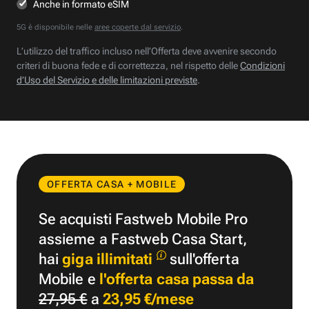
Anche in formato eSIM
5G è disponibile nelle
aree coperte dal servizio
.
L’utilizzo del traffico incluso nell’Offerta deve avvenire secondo
criteri di buona fede e di correttezza, nel rispetto delle
Condizioni
d’Uso del Servizio e delle limitazioni previste
.
OFFERTA CASA + MOBILE
Se acquisti Fastweb Mobile Pro
assieme a Fastweb Casa Start,
hai
giga illimitati
sull'offerta
Mobile e
l'offerta casa passa da
27,95 €
a
23,95 €/mese