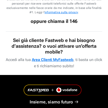
personali per ricevere contatti telefonici sulle offerte Fastweb
esclusivamente nelle fasce orarie da me indicate, in base alla finalità
#1. Leggi l'
informativa sulla privacy
.
oppure chiama il 146
Sei già cliente Fastweb e hai bisogno
d’assistenza? o vuoi attivare un’offerta
mobile?
Accedi alla tua
Area Clienti MyFastweb
, ti basta un click
e ti richiamiamo subito!
Insieme, siamo futuro