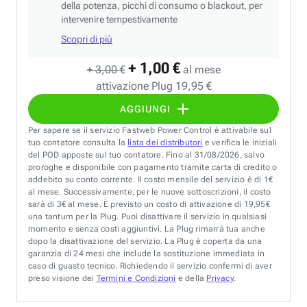
della potenza, picchi di consumo o blackout, per
intervenire tempestivamente
Scopri di più
+ 1,00 €
+ 3,00 €
al mese
attivazione Plug 19,95 €
AGGIUNGI
Per sapere se il servizio Fastweb Power Control è attivabile sul
tuo contatore consulta la
lista dei distributori
e verifica le iniziali
del POD apposte sul tuo contatore. Fino al 31/08/2026, salvo
proroghe e disponibile con pagamento tramite carta di credito o
addebito su conto corrente. Il costo mensile del servizio è di 1€
al mese. Successivamente, per le nuove sottoscrizioni, il costo
sarà di 3€ al mese. È previsto un costo di attivazione di 19,95€
una tantum per la Plug. Puoi disattivare il servizio in qualsiasi
momento e senza costi aggiuntivi. La Plug rimarrà tua anche
dopo la disattivazione del servizio. La Plug è coperta da una
garanzia di 24 mesi che include la sostituzione immediata in
caso di guasto tecnico. Richiedendo il servizio confermi di aver
preso visione dei
Termini e Condizioni
e della
Privacy
.