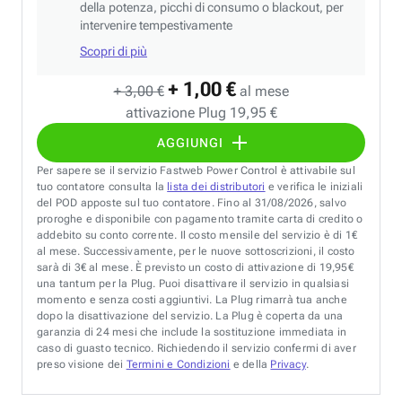
della potenza, picchi di consumo o blackout, per
intervenire tempestivamente
Scopri di più
+ 1,00 €
+ 3,00 €
al mese
attivazione Plug 19,95 €
AGGIUNGI
Per sapere se il servizio Fastweb Power Control è attivabile sul
tuo contatore consulta la
lista dei distributori
e verifica le iniziali
del POD apposte sul tuo contatore. Fino al 31/08/2026, salvo
proroghe e disponibile con pagamento tramite carta di credito o
addebito su conto corrente. Il costo mensile del servizio è di 1€
al mese. Successivamente, per le nuove sottoscrizioni, il costo
sarà di 3€ al mese. È previsto un costo di attivazione di 19,95€
una tantum per la Plug. Puoi disattivare il servizio in qualsiasi
momento e senza costi aggiuntivi. La Plug rimarrà tua anche
dopo la disattivazione del servizio. La Plug è coperta da una
garanzia di 24 mesi che include la sostituzione immediata in
caso di guasto tecnico. Richiedendo il servizio confermi di aver
preso visione dei
Termini e Condizioni
e della
Privacy
.