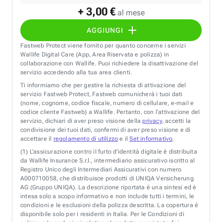
+ 3,00 €
al mese
AGGIUNGI
Fastweb Protect viene fornito per quanto concerne i servizi
Wallife Digital Care (App, Area Riservata e polizza) in
collaborazione con Wallife. Puoi richiedere la disattivazione del
servizio accedendo alla tua area clienti.
Ti informiamo che per gestire la richiesta di attivazione del
servizio Fastweb Protect, Fastweb comunicherà i tuoi dati
(nome, cognome, codice fiscale, numero di cellulare, e-mail e
codice cliente Fastweb) a Wallife. Pertanto, con l’attivazione del
servizio, dichiari di aver preso visione della
privacy
, accetti la
condivisione dei tuoi dati, confermi di aver preso visione e di
accettare il
regolamento di utilizzo
e il
Set informativo
.
(1)
L’assicurazione contro il furto d’identità digitale è distribuita
da Wallife Insurance S.r.l., intermediario assicurativo iscritto al
Registro Unico degli Intermediari Assicurativi con numero
A000710058, che distribuisce prodotti di UNIQA Versicherung
AG (Gruppo UNIQA). La descrizione riportata è una sintesi ed è
intesa solo a scopo informativo e non include tutti i termini, le
condizioni e le esclusioni della polizza descritta. La copertura è
disponibile solo per i residenti in Italia. Per le Condizioni di