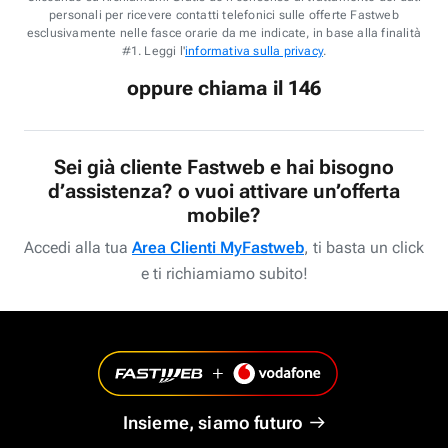
personali per ricevere contatti telefonici sulle offerte Fastweb
esclusivamente nelle fasce orarie da me indicate, in base alla finalità
#1. Leggi l'
informativa sulla privacy
.
oppure chiama il 146
Sei già cliente Fastweb e hai bisogno
d’assistenza? o vuoi attivare un’offerta
mobile?
Accedi alla tua
Area Clienti MyFastweb
, ti basta un click
e ti richiamiamo subito!
Insieme, siamo futuro