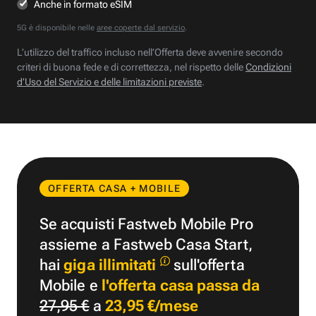
Anche in formato eSIM
5G è disponibile nelle
aree coperte dal servizio
.
L’utilizzo del traffico incluso nell’Offerta deve avvenire secondo
criteri di buona fede e di correttezza, nel rispetto delle
Condizioni
d’Uso del Servizio e delle limitazioni previste
.
OFFERTA CASA + MOBILE
Se acquisti Fastweb Mobile Pro
assieme a Fastweb Casa Start,
hai
giga illimitati
sull'offerta
Mobile e
l'offerta casa passa da
27,95 €
a
23,95 €/mese