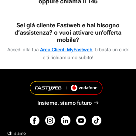
oppure chiama il 146
Sei già cliente Fastweb e hai bisogno
d’assistenza? o vuoi attivare un’offerta
mobile?
Accedi alla tua
Area Clienti MyFastweb
, ti basta un click
e ti richiamiamo subito!
Insieme, siamo futuro
Chi siamo