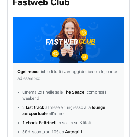
Fastweb Club
Ogni mese
richiedi tutti i vantaggi dedicate a te, come
ad esempio:
Cinema 2x1 nelle sale
The Space
, compresi i
weekend
2
fast track
al mese e 1 ingresso alla
lounge
aeroportuale
all’anno
1 ebook Feltrinelli
a scelta su 3 titoli
5€ di sconto su 10€ da
Autogrill