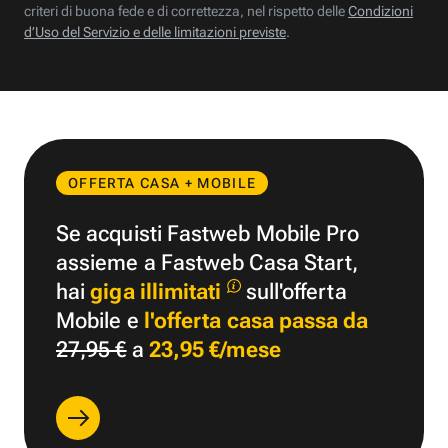
criteri di buona fede e di correttezza, nel rispetto delle
Condizioni
d’Uso del Servizio e delle limitazioni previste
.
OFFERTA CASA + MOBILE
Se acquisti Fastweb Mobile Pro
assieme a Fastweb Casa Start,
hai
giga illimitati
sull'offerta
Mobile e
l'offerta casa passa da
27,95 €
a
23,95 €/mese