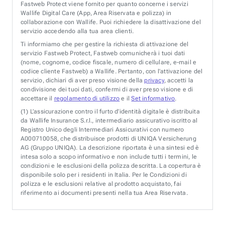
Fastweb Protect viene fornito per quanto concerne i servizi
Wallife Digital Care (App, Area Riservata e polizza) in
collaborazione con Wallife. Puoi richiedere la disattivazione del
servizio accedendo alla tua area clienti.
Ti informiamo che per gestire la richiesta di attivazione del
servizio Fastweb Protect, Fastweb comunicherà i tuoi dati
(nome, cognome, codice fiscale, numero di cellulare, e-mail e
codice cliente Fastweb) a Wallife. Pertanto, con l’attivazione del
servizio, dichiari di aver preso visione della
privacy
, accetti la
condivisione dei tuoi dati, confermi di aver preso visione e di
accettare il
regolamento di utilizzo
e il
Set informativo
.
(1)
L’assicurazione contro il furto d’identità digitale è distribuita
da Wallife Insurance S.r.l., intermediario assicurativo iscritto al
Registro Unico degli Intermediari Assicurativi con numero
A000710058, che distribuisce prodotti di UNIQA Versicherung
AG (Gruppo UNIQA). La descrizione riportata è una sintesi ed è
intesa solo a scopo informativo e non include tutti i termini, le
condizioni e le esclusioni della polizza descritta. La copertura è
disponibile solo per i residenti in Italia. Per le Condizioni di
polizza e le esclusioni relative al prodotto acquistato, fai
riferimento ai documenti presenti nella tua Area Riservata.