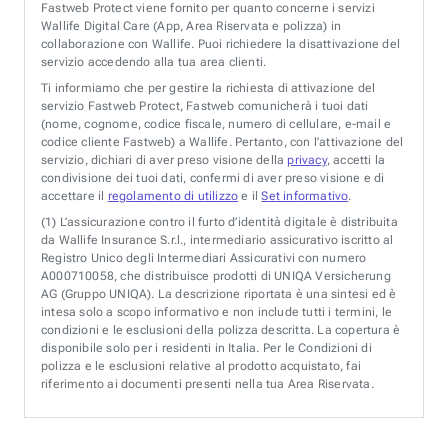
Fastweb Protect viene fornito per quanto concerne i servizi
Wallife Digital Care (App, Area Riservata e polizza) in
collaborazione con Wallife. Puoi richiedere la disattivazione del
servizio accedendo alla tua area clienti.
Ti informiamo che per gestire la richiesta di attivazione del
servizio Fastweb Protect, Fastweb comunicherà i tuoi dati
(nome, cognome, codice fiscale, numero di cellulare, e-mail e
codice cliente Fastweb) a Wallife. Pertanto, con l’attivazione del
servizio, dichiari di aver preso visione della
privacy
, accetti la
condivisione dei tuoi dati, confermi di aver preso visione e di
accettare il
regolamento di utilizzo
e il
Set informativo
.
(1)
L’assicurazione contro il furto d’identità digitale è distribuita
da Wallife Insurance S.r.l., intermediario assicurativo iscritto al
Registro Unico degli Intermediari Assicurativi con numero
A000710058, che distribuisce prodotti di UNIQA Versicherung
AG (Gruppo UNIQA). La descrizione riportata è una sintesi ed è
intesa solo a scopo informativo e non include tutti i termini, le
condizioni e le esclusioni della polizza descritta. La copertura è
disponibile solo per i residenti in Italia. Per le Condizioni di
polizza e le esclusioni relative al prodotto acquistato, fai
riferimento ai documenti presenti nella tua Area Riservata.