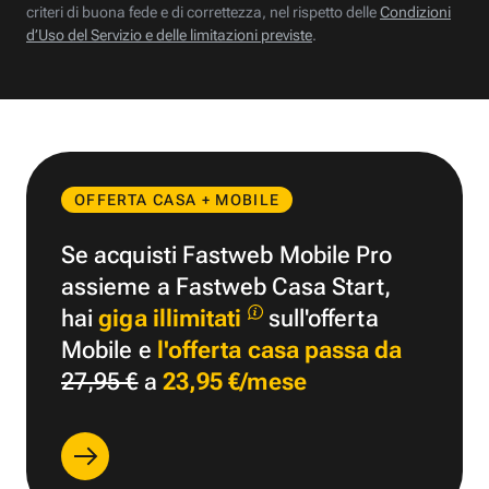
criteri di buona fede e di correttezza, nel rispetto delle
Condizioni
d’Uso del Servizio e delle limitazioni previste
.
OFFERTA CASA + MOBILE
Se acquisti Fastweb Mobile Pro
assieme a Fastweb Casa Start,
hai
giga illimitati
sull'offerta
Mobile e
l'offerta casa passa da
27,95 €
a
23,95 €/mese