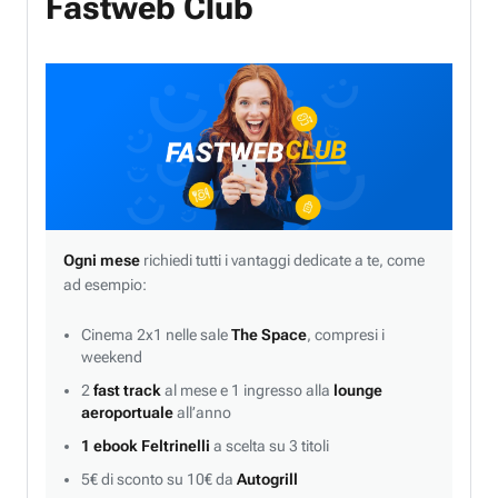
Fastweb Club
Ogni mese
richiedi tutti i vantaggi dedicate a te, come
ad esempio:
Cinema 2x1 nelle sale
The Space
, compresi i
weekend
2
fast track
al mese e 1 ingresso alla
lounge
aeroportuale
all’anno
1 ebook Feltrinelli
a scelta su 3 titoli
5€ di sconto su 10€ da
Autogrill