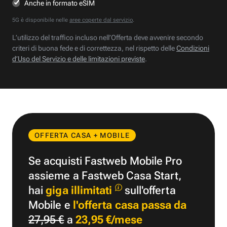
Anche in formato eSIM
5G è disponibile nelle
aree coperte dal servizio
.
L’utilizzo del traffico incluso nell’Offerta deve avvenire secondo
criteri di buona fede e di correttezza, nel rispetto delle
Condizioni
d’Uso del Servizio e delle limitazioni previste
.
OFFERTA CASA + MOBILE
Se acquisti Fastweb Mobile Pro
assieme a Fastweb Casa Start,
hai
giga illimitati
sull'offerta
Mobile e
l'offerta casa passa da
27,95 €
a
23,95 €/mese