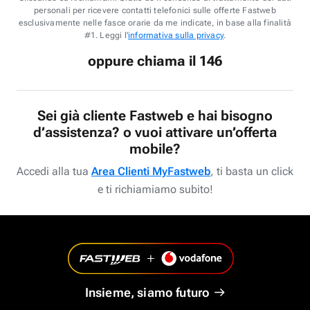
personali per ricevere contatti telefonici sulle offerte Fastweb
esclusivamente nelle fasce orarie da me indicate, in base alla finalità
#1. Leggi l'
informativa sulla privacy
.
oppure chiama il 146
Sei già cliente Fastweb e hai bisogno
d’assistenza? o vuoi attivare un’offerta
mobile?
Accedi alla tua
Area Clienti MyFastweb
, ti basta un click
e ti richiamiamo subito!
Insieme, siamo futuro