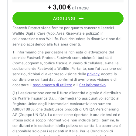
+ 3,00 €
al mese
AGGIUNGI
Fastweb Protect viene fornito per quanto concerne i servizi
Wallife Digital Care (App, Area Riservata e polizza) in
collaborazione con Wallife. Puoi richiedere la disattivazione del
servizio accedendo alla tua area clienti.
Ti informiamo che per gestire la richiesta di attivazione del
servizio Fastweb Protect, Fastweb comunicherà i tuoi dati
(nome, cognome, codice fiscale, numero di cellulare, e-mail e
codice cliente Fastweb) a Wallife. Pertanto, con l’attivazione del
servizio, dichiari di aver preso visione della
privacy
, accetti la
condivisione dei tuoi dati, confermi di aver preso visione e di
accettare il
regolamento di utilizzo
e il
Set informativo
.
(1)
L’assicurazione contro il furto d’identità digitale è distribuita
da Wallife Insurance S.r.l., intermediario assicurativo iscritto al
Registro Unico degli Intermediari Assicurativi con numero
A000710058, che distribuisce prodotti di UNIQA Versicherung
AG (Gruppo UNIQA). La descrizione riportata è una sintesi ed è
intesa solo a scopo informativo e non include tutti i termini, le
condizioni e le esclusioni della polizza descritta. La copertura è
disponibile solo per i residenti in Italia. Per le Condizioni di