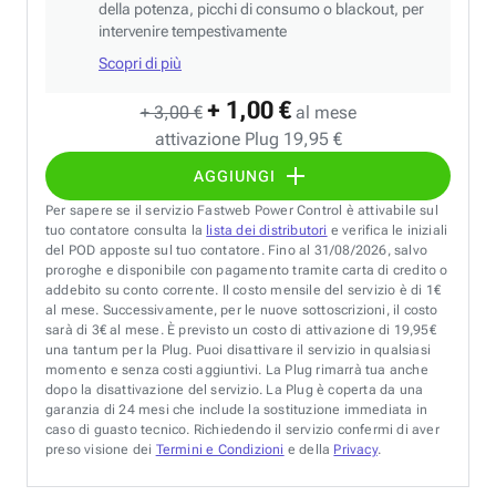
della potenza, picchi di consumo o blackout, per
intervenire tempestivamente
Scopri di più
+ 1,00 €
+ 3,00 €
al mese
attivazione Plug 19,95 €
AGGIUNGI
Per sapere se il servizio Fastweb Power Control è attivabile sul
tuo contatore consulta la
lista dei distributori
e verifica le iniziali
del POD apposte sul tuo contatore. Fino al 31/08/2026, salvo
proroghe e disponibile con pagamento tramite carta di credito o
addebito su conto corrente. Il costo mensile del servizio è di 1€
al mese. Successivamente, per le nuove sottoscrizioni, il costo
sarà di 3€ al mese. È previsto un costo di attivazione di 19,95€
una tantum per la Plug. Puoi disattivare il servizio in qualsiasi
momento e senza costi aggiuntivi. La Plug rimarrà tua anche
dopo la disattivazione del servizio. La Plug è coperta da una
garanzia di 24 mesi che include la sostituzione immediata in
caso di guasto tecnico. Richiedendo il servizio confermi di aver
preso visione dei
Termini e Condizioni
e della
Privacy
.