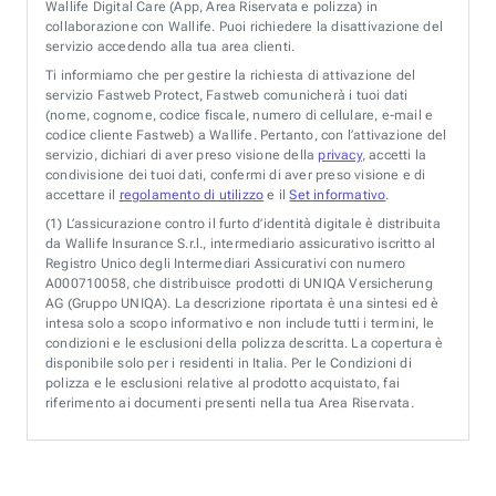
Wallife Digital Care (App, Area Riservata e polizza) in
collaborazione con Wallife. Puoi richiedere la disattivazione del
servizio accedendo alla tua area clienti.
Ti informiamo che per gestire la richiesta di attivazione del
servizio Fastweb Protect, Fastweb comunicherà i tuoi dati
(nome, cognome, codice fiscale, numero di cellulare, e-mail e
codice cliente Fastweb) a Wallife. Pertanto, con l’attivazione del
servizio, dichiari di aver preso visione della
privacy
, accetti la
condivisione dei tuoi dati, confermi di aver preso visione e di
accettare il
regolamento di utilizzo
e il
Set informativo
.
(1)
L’assicurazione contro il furto d’identità digitale è distribuita
da Wallife Insurance S.r.l., intermediario assicurativo iscritto al
Registro Unico degli Intermediari Assicurativi con numero
A000710058, che distribuisce prodotti di UNIQA Versicherung
AG (Gruppo UNIQA). La descrizione riportata è una sintesi ed è
intesa solo a scopo informativo e non include tutti i termini, le
condizioni e le esclusioni della polizza descritta. La copertura è
disponibile solo per i residenti in Italia. Per le Condizioni di
polizza e le esclusioni relative al prodotto acquistato, fai
riferimento ai documenti presenti nella tua Area Riservata.