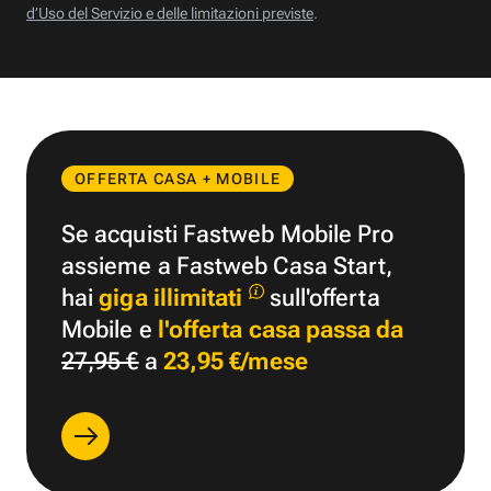
d’Uso del Servizio e delle limitazioni previste
.
OFFERTA CASA + MOBILE
Se acquisti Fastweb Mobile Pro
assieme a Fastweb Casa Start,
hai
giga illimitati
sull'offerta
Mobile e
l'offerta casa passa da
27,95 €
a
23,95 €/mese