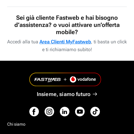
Sei già cliente Fastweb e hai bisogno
d’assistenza? o vuoi attivare un’offerta
mobile?
Accedi alla tua
Area Clienti MyFastweb
, ti basta un click
e ti richiamiamo subito!
Insieme, siamo futuro
Chi siamo