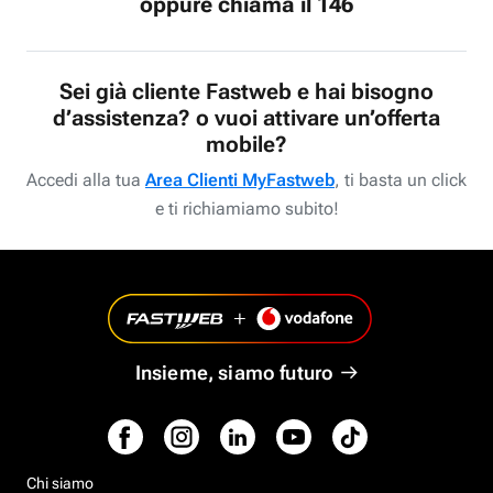
oppure chiama il 146
Sei già cliente Fastweb e hai bisogno
d’assistenza? o vuoi attivare un’offerta
mobile?
Accedi alla tua
Area Clienti MyFastweb
, ti basta un click
e ti richiamiamo subito!
Insieme, siamo futuro
Chi siamo