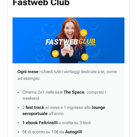
Fastweb Club
Ogni mese
richiedi tutti i vantaggi dedicate a te, come
ad esempio:
Cinema 2x1 nelle sale
The Space
, compresi i
weekend
2
fast track
al mese e 1 ingresso alla
lounge
aeroportuale
all’anno
1 ebook Feltrinelli
a scelta su 3 titoli
5€ di sconto su 10€ da
Autogrill