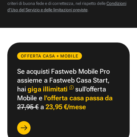
criteri di buona fede e di correttezza, nel rispetto delle
Condizioni
d’Uso del Servizio e delle limitazioni previste
.
OFFERTA CASA + MOBILE
Se acquisti Fastweb Mobile Pro
assieme a Fastweb Casa Start,
hai
giga illimitati
sull'offerta
Mobile e
l'offerta casa passa da
27,95 €
a
23,95 €/mese