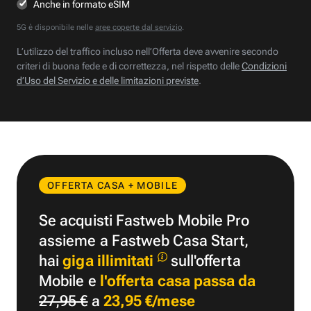
Anche in formato eSIM
5G è disponibile nelle
aree coperte dal servizio
.
L’utilizzo del traffico incluso nell’Offerta deve avvenire secondo
criteri di buona fede e di correttezza, nel rispetto delle
Condizioni
d’Uso del Servizio e delle limitazioni previste
.
OFFERTA CASA + MOBILE
Se acquisti Fastweb Mobile Pro
assieme a Fastweb Casa Start,
hai
giga illimitati
sull'offerta
Mobile e
l'offerta casa passa da
27,95 €
a
23,95 €/mese