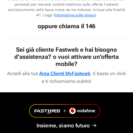
personali per ricevere contatti telefonici sulle offerte Fastweb
esclusivamente nelle fasce orarie da me indicate, in base alla finalità
#1. Leggi l'
informativa sulla privacy
.
oppure chiama il 146
Sei già cliente Fastweb e hai bisogno
d’assistenza? o vuoi attivare un’offerta
mobile?
Accedi alla tua
Area Clienti MyFastweb
, ti basta un click
e ti richiamiamo subito!
Insieme, siamo futuro