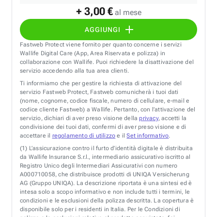
+ 3,00 €
al mese
AGGIUNGI
Fastweb Protect viene fornito per quanto concerne i servizi
Wallife Digital Care (App, Area Riservata e polizza) in
collaborazione con Wallife. Puoi richiedere la disattivazione del
servizio accedendo alla tua area clienti.
Ti informiamo che per gestire la richiesta di attivazione del
servizio Fastweb Protect, Fastweb comunicherà i tuoi dati
(nome, cognome, codice fiscale, numero di cellulare, e-mail e
codice cliente Fastweb) a Wallife. Pertanto, con l’attivazione del
servizio, dichiari di aver preso visione della
privacy
, accetti la
condivisione dei tuoi dati, confermi di aver preso visione e di
accettare il
regolamento di utilizzo
e il
Set informativo
.
(1)
L’assicurazione contro il furto d’identità digitale è distribuita
da Wallife Insurance S.r.l., intermediario assicurativo iscritto al
Registro Unico degli Intermediari Assicurativi con numero
A000710058, che distribuisce prodotti di UNIQA Versicherung
AG (Gruppo UNIQA). La descrizione riportata è una sintesi ed è
intesa solo a scopo informativo e non include tutti i termini, le
condizioni e le esclusioni della polizza descritta. La copertura è
disponibile solo per i residenti in Italia. Per le Condizioni di