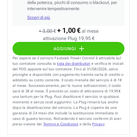
della potenza, picchi di consumo o blackout, per
intervenire tempestivamente
Scopri di più
+ 1,00 €
+ 3,00 €
al mese
attivazione Plug 19,95 €
AGGIUNGI
Per sapere se il servizio Fastweb Power Control è attivabile sul
tuo contatore consulta la
lista dei distributori
e verifica le iniziali
del POD apposte sul tuo contatore. Fino al 31/08/2026, salvo
proroghe e disponibile con pagamento tramite carta di credito o
addebito su conto corrente. Il costo mensile del servizio è di 1€
al mese. Successivamente, per le nuove sottoscrizioni, il costo
sarà di 3€ al mese. È previsto un costo di attivazione di 19,95€
una tantum per la Plug. Puoi disattivare il servizio in qualsiasi
momento e senza costi aggiuntivi. La Plug rimarrà tua anche
dopo la disattivazione del servizio. La Plug è coperta da una
garanzia di 24 mesi che include la sostituzione immediata in
caso di guasto tecnico. Richiedendo il servizio confermi di aver
preso visione dei
Termini e Condizioni
e della
Privacy
.