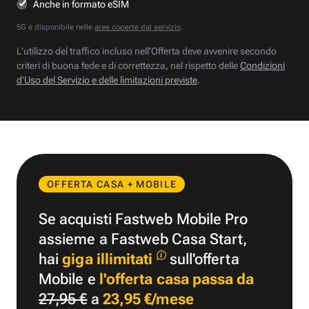
Anche in formato eSIM
5G è disponibile nelle
aree coperte dal servizio
.
L’utilizzo del traffico incluso nell’Offerta deve avvenire secondo
criteri di buona fede e di correttezza, nel rispetto delle
Condizioni
d’Uso del Servizio e delle limitazioni previste
.
OFFERTA CASA + MOBILE
Se acquisti Fastweb Mobile Pro
assieme a Fastweb Casa Start,
hai
giga illimitati
sull'offerta
Mobile e
l'offerta casa passa da
27,95 €
a
23,95 €/mese