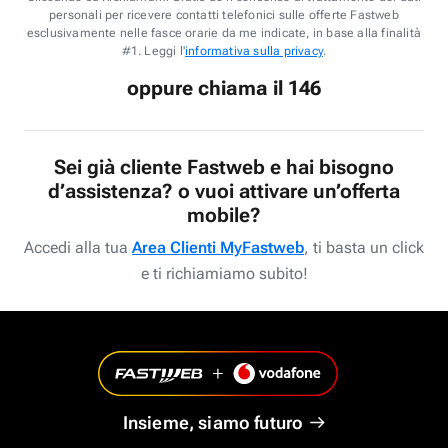
personali per ricevere contatti telefonici sulle offerte Fastweb
esclusivamente nelle fasce orarie da me indicate, in base alla finalità
#1. Leggi l'
informativa sulla privacy
.
oppure chiama il 146
Sei già cliente Fastweb e hai bisogno
d’assistenza? o vuoi attivare un’offerta
mobile?
Accedi alla tua
Area Clienti MyFastweb
, ti basta un click
e ti richiamiamo subito!
Insieme, siamo futuro