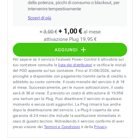
della potenza, picchi di consumo o blackout, per
intervenire tempestivamente
Scopri di più
+ 1,00 €
+ 3,00 €
al mese
attivazione Plug 19,95 €
AGGIUNGI
Per sapere se il servizio Fastweb Power Control è attivabile sul
tuo contatore consulta la
lista dei distributori
e verifica le iniziali
del POD apposte sul tuo contatore. Fino al 31/08/2026, salvo
proroghe e disponibile con pagamento tramite carta di credito o
addebito su conto corrente. Il costo mensile del servizio è di 1€
al mese. Successivamente, per le nuove sottoscrizioni, il costo
sarà di 3€ al mese. È previsto un costo di attivazione di 19,95€
una tantum per la Plug. Puoi disattivare il servizio in qualsiasi
momento e senza costi aggiuntivi. La Plug rimarrà tua anche
dopo la disattivazione del servizio. La Plug è coperta da una
garanzia di 24 mesi che include la sostituzione immediata in
caso di guasto tecnico. Richiedendo il servizio confermi di aver
preso visione dei
Termini e Condizioni
e della
Privacy
.