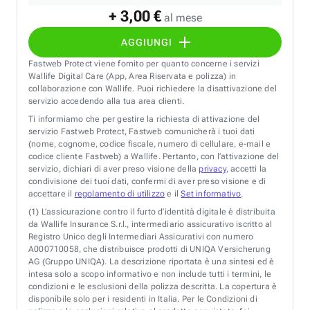
+ 3,00 €
al mese
AGGIUNGI
Fastweb Protect viene fornito per quanto concerne i servizi
Wallife Digital Care (App, Area Riservata e polizza) in
collaborazione con Wallife. Puoi richiedere la disattivazione del
servizio accedendo alla tua area clienti.
Ti informiamo che per gestire la richiesta di attivazione del
servizio Fastweb Protect, Fastweb comunicherà i tuoi dati
(nome, cognome, codice fiscale, numero di cellulare, e-mail e
codice cliente Fastweb) a Wallife. Pertanto, con l’attivazione del
servizio, dichiari di aver preso visione della
privacy
, accetti la
condivisione dei tuoi dati, confermi di aver preso visione e di
accettare il
regolamento di utilizzo
e il
Set informativo
.
(1)
L’assicurazione contro il furto d’identità digitale è distribuita
da Wallife Insurance S.r.l., intermediario assicurativo iscritto al
Registro Unico degli Intermediari Assicurativi con numero
A000710058, che distribuisce prodotti di UNIQA Versicherung
AG (Gruppo UNIQA). La descrizione riportata è una sintesi ed è
intesa solo a scopo informativo e non include tutti i termini, le
condizioni e le esclusioni della polizza descritta. La copertura è
disponibile solo per i residenti in Italia. Per le Condizioni di