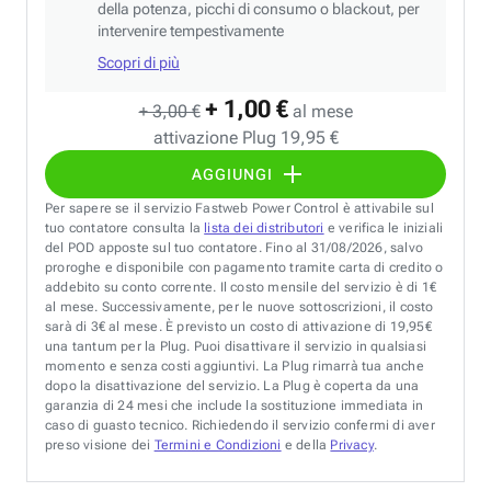
della potenza, picchi di consumo o blackout, per
intervenire tempestivamente
Scopri di più
+ 1,00 €
+ 3,00 €
al mese
attivazione Plug 19,95 €
AGGIUNGI
Per sapere se il servizio Fastweb Power Control è attivabile sul
tuo contatore consulta la
lista dei distributori
e verifica le iniziali
del POD apposte sul tuo contatore. Fino al 31/08/2026, salvo
proroghe e disponibile con pagamento tramite carta di credito o
addebito su conto corrente. Il costo mensile del servizio è di 1€
al mese. Successivamente, per le nuove sottoscrizioni, il costo
sarà di 3€ al mese. È previsto un costo di attivazione di 19,95€
una tantum per la Plug. Puoi disattivare il servizio in qualsiasi
momento e senza costi aggiuntivi. La Plug rimarrà tua anche
dopo la disattivazione del servizio. La Plug è coperta da una
garanzia di 24 mesi che include la sostituzione immediata in
caso di guasto tecnico. Richiedendo il servizio confermi di aver
preso visione dei
Termini e Condizioni
e della
Privacy
.