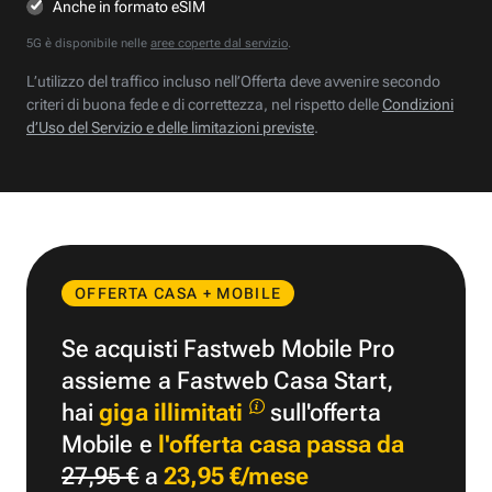
Anche in formato eSIM
5G è disponibile nelle
aree coperte dal servizio
.
L’utilizzo del traffico incluso nell’Offerta deve avvenire secondo
criteri di buona fede e di correttezza, nel rispetto delle
Condizioni
d’Uso del Servizio e delle limitazioni previste
.
OFFERTA CASA + MOBILE
Se acquisti Fastweb Mobile Pro
assieme a Fastweb Casa Start,
hai
giga illimitati
sull'offerta
Mobile e
l'offerta casa passa da
27,95 €
a
23,95 €/mese