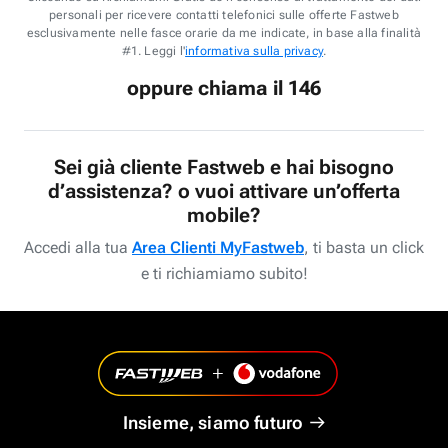
personali per ricevere contatti telefonici sulle offerte Fastweb
esclusivamente nelle fasce orarie da me indicate, in base alla finalità
#1. Leggi l'
informativa sulla privacy
.
oppure chiama il 146
Sei già cliente Fastweb e hai bisogno
d’assistenza? o vuoi attivare un’offerta
mobile?
Accedi alla tua
Area Clienti MyFastweb
, ti basta un click
e ti richiamiamo subito!
Insieme, siamo futuro