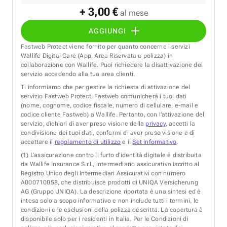
+ 3,00 €
al mese
AGGIUNGI
Fastweb Protect viene fornito per quanto concerne i servizi
Wallife Digital Care (App, Area Riservata e polizza) in
collaborazione con Wallife. Puoi richiedere la disattivazione del
servizio accedendo alla tua area clienti.
Ti informiamo che per gestire la richiesta di attivazione del
servizio Fastweb Protect, Fastweb comunicherà i tuoi dati
(nome, cognome, codice fiscale, numero di cellulare, e-mail e
codice cliente Fastweb) a Wallife. Pertanto, con l’attivazione del
servizio, dichiari di aver preso visione della
privacy
, accetti la
condivisione dei tuoi dati, confermi di aver preso visione e di
accettare il
regolamento di utilizzo
e il
Set informativo
.
(1)
L’assicurazione contro il furto d’identità digitale è distribuita
da Wallife Insurance S.r.l., intermediario assicurativo iscritto al
Registro Unico degli Intermediari Assicurativi con numero
A000710058, che distribuisce prodotti di UNIQA Versicherung
AG (Gruppo UNIQA). La descrizione riportata è una sintesi ed è
intesa solo a scopo informativo e non include tutti i termini, le
condizioni e le esclusioni della polizza descritta. La copertura è
disponibile solo per i residenti in Italia. Per le Condizioni di