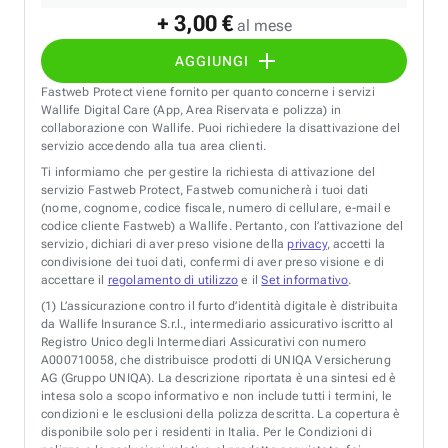
+ 3,00 €
al mese
AGGIUNGI
Fastweb Protect viene fornito per quanto concerne i servizi
Wallife Digital Care (App, Area Riservata e polizza) in
collaborazione con Wallife. Puoi richiedere la disattivazione del
servizio accedendo alla tua area clienti.
Ti informiamo che per gestire la richiesta di attivazione del
servizio Fastweb Protect, Fastweb comunicherà i tuoi dati
(nome, cognome, codice fiscale, numero di cellulare, e-mail e
codice cliente Fastweb) a Wallife. Pertanto, con l’attivazione del
servizio, dichiari di aver preso visione della
privacy
, accetti la
condivisione dei tuoi dati, confermi di aver preso visione e di
accettare il
regolamento di utilizzo
e il
Set informativo
.
(1)
L’assicurazione contro il furto d’identità digitale è distribuita
da Wallife Insurance S.r.l., intermediario assicurativo iscritto al
Registro Unico degli Intermediari Assicurativi con numero
A000710058, che distribuisce prodotti di UNIQA Versicherung
AG (Gruppo UNIQA). La descrizione riportata è una sintesi ed è
intesa solo a scopo informativo e non include tutti i termini, le
condizioni e le esclusioni della polizza descritta. La copertura è
disponibile solo per i residenti in Italia. Per le Condizioni di