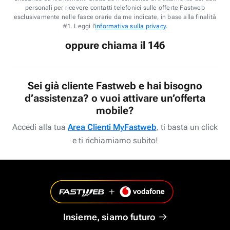
personali per ricevere contatti telefonici sulle offerte Fastweb
esclusivamente nelle fasce orarie da me indicate, in base alla finalità
#1. Leggi l'
informativa sulla privacy
.
oppure chiama il 146
Sei già cliente Fastweb e hai bisogno
d’assistenza? o vuoi attivare un’offerta
mobile?
Accedi alla tua
Area Clienti MyFastweb
, ti basta un click
e ti richiamiamo subito!
Insieme, siamo futuro