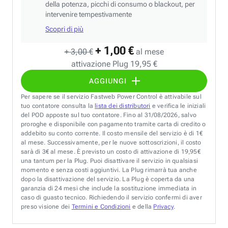
della potenza, picchi di consumo o blackout, per
intervenire tempestivamente
Scopri di più
+ 1,00 €
+ 3,00 €
al mese
attivazione Plug 19,95 €
AGGIUNGI
Per sapere se il servizio Fastweb Power Control è attivabile sul
tuo contatore consulta la
lista dei distributori
e verifica le iniziali
del POD apposte sul tuo contatore. Fino al 31/08/2026, salvo
proroghe e disponibile con pagamento tramite carta di credito o
addebito su conto corrente. Il costo mensile del servizio è di 1€
al mese. Successivamente, per le nuove sottoscrizioni, il costo
sarà di 3€ al mese. È previsto un costo di attivazione di 19,95€
una tantum per la Plug. Puoi disattivare il servizio in qualsiasi
momento e senza costi aggiuntivi. La Plug rimarrà tua anche
dopo la disattivazione del servizio. La Plug è coperta da una
garanzia di 24 mesi che include la sostituzione immediata in
caso di guasto tecnico. Richiedendo il servizio confermi di aver
preso visione dei
Termini e Condizioni
e della
Privacy
.