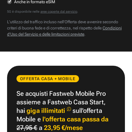
Anche in formato eSIM
5G è disponibile nelle
aree coperte dal servizio
.
L’utilizzo del traffico incluso nell’Offerta deve avvenire secondo
criteri di buona fede e di correttezza, nel rispetto delle
Condizioni
d’Uso del Servizio e delle limitazioni previste
.
OFFERTA CASA + MOBILE
Se acquisti Fastweb Mobile Pro
assieme a Fastweb Casa Start,
hai
giga illimitati
sull'offerta
Mobile e
l'offerta casa passa da
27,95 €
a
23,95 €/mese