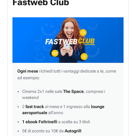
Fastweb Club
Ogni mese
richiedi tutti i vantaggi dedicate a te, come
ad esempio:
Cinema 2x1 nelle sale
The Space
, compresi i
weekend
2
fast track
al mese e 1 ingresso alla
lounge
aeroportuale
all’anno
1 ebook Feltrinelli
a scelta su 3 titoli
5€ di sconto su 10€ da
Autogrill