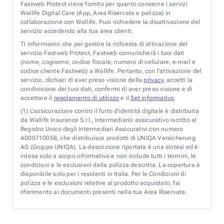
Fastweb Protect viene fornito per quanto concerne i servizi
Wallife Digital Care (App, Area Riservata e polizza) in
collaborazione con Wallife. Puoi richiedere la disattivazione del
servizio accedendo alla tua area clienti.
Ti informiamo che per gestire la richiesta di attivazione del
servizio Fastweb Protect, Fastweb comunicherà i tuoi dati
(nome, cognome, codice fiscale, numero di cellulare, e-mail e
codice cliente Fastweb) a Wallife. Pertanto, con l’attivazione del
servizio, dichiari di aver preso visione della
privacy
, accetti la
condivisione dei tuoi dati, confermi di aver preso visione e di
accettare il
regolamento di utilizzo
e il
Set informativo
.
(1)
L’assicurazione contro il furto d’identità digitale è distribuita
da Wallife Insurance S.r.l., intermediario assicurativo iscritto al
Registro Unico degli Intermediari Assicurativi con numero
A000710058, che distribuisce prodotti di UNIQA Versicherung
AG (Gruppo UNIQA). La descrizione riportata è una sintesi ed è
intesa solo a scopo informativo e non include tutti i termini, le
condizioni e le esclusioni della polizza descritta. La copertura è
disponibile solo per i residenti in Italia. Per le Condizioni di
polizza e le esclusioni relative al prodotto acquistato, fai
riferimento ai documenti presenti nella tua Area Riservata.