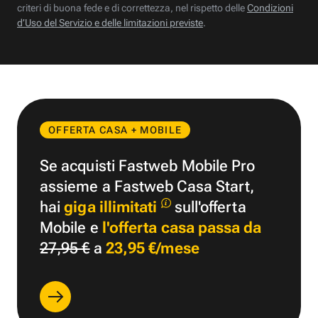
criteri di buona fede e di correttezza, nel rispetto delle
Condizioni
d’Uso del Servizio e delle limitazioni previste
.
OFFERTA CASA + MOBILE
Se acquisti Fastweb Mobile Pro
assieme a Fastweb Casa Start,
hai
giga illimitati
sull'offerta
Mobile e
l'offerta casa passa da
27,95 €
a
23,95 €/mese