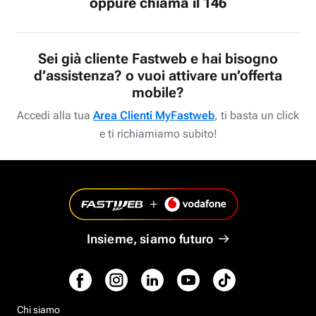
oppure chiama il 146
Sei già cliente Fastweb e hai bisogno
d’assistenza? o vuoi attivare un’offerta
mobile?
Accedi alla tua
Area Clienti MyFastweb
, ti basta un click
e ti richiamiamo subito!
Insieme, siamo futuro
Chi siamo