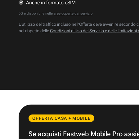
Anche in formato eSIM
5G è disponibile nelle
aree coperte dal servizio
.
L’utilizzo del traffico incluso nell’Offerta deve avvenire secondo c
nel rispetto delle
Condizioni d’Uso del Servizio e delle limitazioni 
OFFERTA CASA + MOBILE
Se acquisti Fastweb Mobile Pro ass