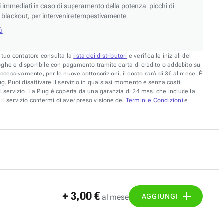
si immediati in caso di superamento della potenza, picchi di
blackout, per intervenire tempestivamente
iù
l tuo contatore consulta la
lista dei distributori
e verifica le iniziali del
oghe e disponibile con pagamento tramite carta di credito o addebito su
uccessivamente, per le nuove sottoscrizioni, il costo sarà di 3€ al mese. È
g. Puoi disattivare il servizio in qualsiasi momento e senza costi
l servizio. La Plug è coperta da una garanzia di 24 mesi che include la
il servizio confermi di aver preso visione dei
Termini e Condizioni
e
+ 3,00 €
AGGIUNGI
al mese