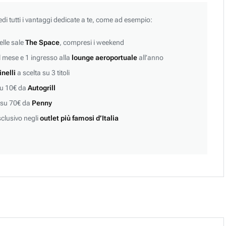
edi tutti i vantaggi dedicate a te, come ad esempio:
lle sale
The Space
, compresi i weekend
 mese e 1 ingresso alla
lounge aeroportuale
all’anno
inelli
a scelta su 3 titoli
su 10€ da
Autogrill
 su 70€ da
Penny
clusivo negli
outlet più famosi d’Italia