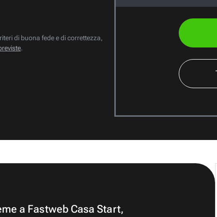
riteri di buona fede e di correttezza,
previste
.
ieme a Fastweb Casa Start,