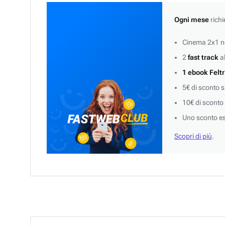
Ogni mese
richi
Cinema 2x1 ne
2
fast track
al
1 ebook Feltr
5€ di sconto 
10€ di sconto
Uno sconto es
Scopri di più
.