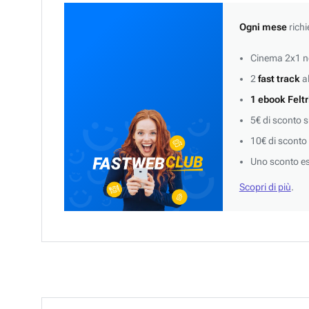
Ogni mese
richi
Cinema 2x1 ne
2
fast track
al
1 ebook Feltr
5€ di sconto 
10€ di sconto
Uno sconto es
Scopri di più
.