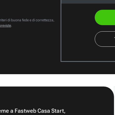
riteri di buona fede e di correttezza,
previste
.
ieme a Fastweb Casa Start,