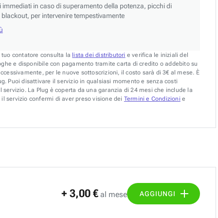
si immediati in caso di superamento della potenza, picchi di
blackout, per intervenire tempestivamente
iù
l tuo contatore consulta la
lista dei distributori
e verifica le iniziali del
oghe e disponibile con pagamento tramite carta di credito o addebito su
uccessivamente, per le nuove sottoscrizioni, il costo sarà di 3€ al mese. È
g. Puoi disattivare il servizio in qualsiasi momento e senza costi
l servizio. La Plug è coperta da una garanzia di 24 mesi che include la
il servizio confermi di aver preso visione dei
Termini e Condizioni
e
+ 3,00 €
AGGIUNGI
al mese