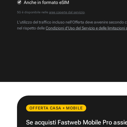
Anche in formato eSIM
5G è disponibile nelle
aree coperte dal servizio
.
L’utilizzo del traffico incluso nell’Offerta deve avvenire secondo c
nel rispetto delle
Condizioni d’Uso del Servizio e delle limitazioni 
OFFERTA CASA + MOBILE
Se acquisti Fastweb Mobile Pro ass