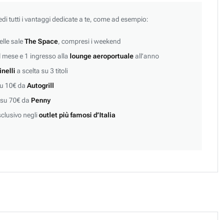
edi tutti i vantaggi dedicate a te, come ad esempio:
lle sale
The Space
, compresi i weekend
 mese e 1 ingresso alla
lounge aeroportuale
all’anno
inelli
a scelta su 3 titoli
su 10€ da
Autogrill
 su 70€ da
Penny
clusivo negli
outlet più famosi d’Italia