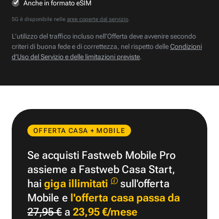
Anche in formato eSIM
5G è disponibile nelle
aree coperte dal servizio
.
L’utilizzo del traffico incluso nell’Offerta deve avvenire secondo
criteri di buona fede e di correttezza, nel rispetto delle
Condizioni
d’Uso del Servizio e delle limitazioni previste
.
OFFERTA CASA + MOBILE
Se acquisti Fastweb Mobile Pro
assieme a Fastweb Casa Start,
hai
giga illimitati
sull'offerta
Mobile e
l'offerta casa passa da
27,95 €
a
23,95 €/mese