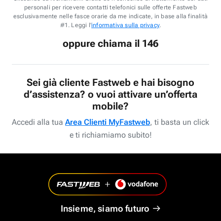
personali per ricevere contatti telefonici sulle offerte Fastweb
esclusivamente nelle fasce orarie da me indicate, in base alla finalità
#1. Leggi l'
informativa sulla privacy
.
oppure chiama il 146
Sei già cliente Fastweb e hai bisogno
d’assistenza? o vuoi attivare un’offerta
mobile?
Accedi alla tua
Area Clienti MyFastweb
, ti basta un click
e ti richiamiamo subito!
Insieme, siamo futuro