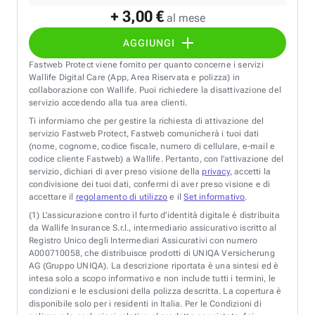
+ 3,00 €
al mese
AGGIUNGI
Fastweb Protect viene fornito per quanto concerne i servizi
Wallife Digital Care (App, Area Riservata e polizza) in
collaborazione con Wallife. Puoi richiedere la disattivazione del
servizio accedendo alla tua area clienti.
Ti informiamo che per gestire la richiesta di attivazione del
servizio Fastweb Protect, Fastweb comunicherà i tuoi dati
(nome, cognome, codice fiscale, numero di cellulare, e-mail e
codice cliente Fastweb) a Wallife. Pertanto, con l’attivazione del
servizio, dichiari di aver preso visione della
privacy
, accetti la
condivisione dei tuoi dati, confermi di aver preso visione e di
accettare il
regolamento di utilizzo
e il
Set informativo
.
(1)
L’assicurazione contro il furto d’identità digitale è distribuita
da Wallife Insurance S.r.l., intermediario assicurativo iscritto al
Registro Unico degli Intermediari Assicurativi con numero
A000710058, che distribuisce prodotti di UNIQA Versicherung
AG (Gruppo UNIQA). La descrizione riportata è una sintesi ed è
intesa solo a scopo informativo e non include tutti i termini, le
condizioni e le esclusioni della polizza descritta. La copertura è
disponibile solo per i residenti in Italia. Per le Condizioni di