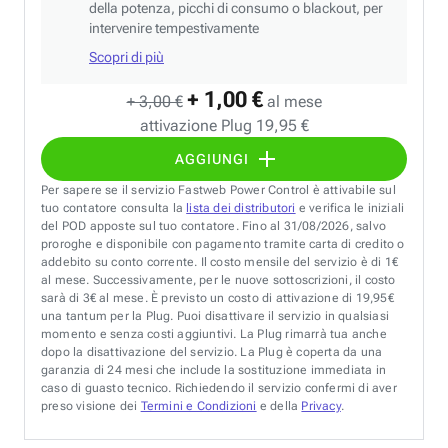
della potenza, picchi di consumo o blackout, per
intervenire tempestivamente
Scopri di più
+ 1,00 €
+ 3,00 €
al mese
attivazione Plug 19,95 €
AGGIUNGI
Per sapere se il servizio Fastweb Power Control è attivabile sul
tuo contatore consulta la
lista dei distributori
e verifica le iniziali
del POD apposte sul tuo contatore. Fino al 31/08/2026, salvo
proroghe e disponibile con pagamento tramite carta di credito o
addebito su conto corrente. Il costo mensile del servizio è di 1€
al mese. Successivamente, per le nuove sottoscrizioni, il costo
sarà di 3€ al mese. È previsto un costo di attivazione di 19,95€
una tantum per la Plug. Puoi disattivare il servizio in qualsiasi
momento e senza costi aggiuntivi. La Plug rimarrà tua anche
dopo la disattivazione del servizio. La Plug è coperta da una
garanzia di 24 mesi che include la sostituzione immediata in
caso di guasto tecnico. Richiedendo il servizio confermi di aver
preso visione dei
Termini e Condizioni
e della
Privacy
.