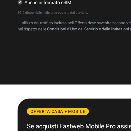
Anche in formato eSIM
5G è disponibile nelle
aree coperte dal servizio
.
L’utilizzo del traffico incluso nell’Offerta deve avvenire secondo c
nel rispetto delle
Condizioni d’Uso del Servizio e delle limitazioni 
OFFERTA CASA + MOBILE
Se acquisti Fastweb Mobile Pro ass