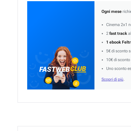
Ogni mese
richi
Cinema 2x1 ne
2
fast track
al
1 ebook Feltr
5€ di sconto 
10€ di sconto
Uno sconto es
Scopri di più
.