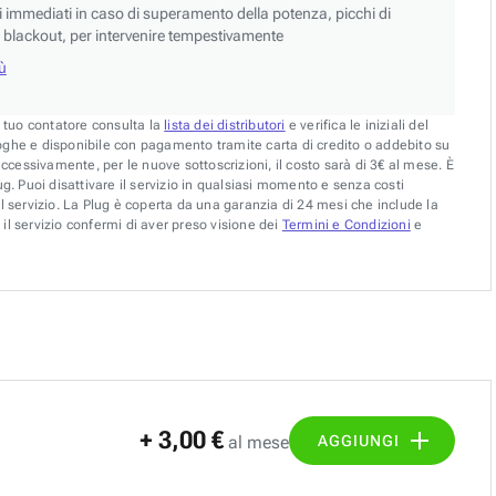
si immediati in caso di superamento della potenza, picchi di
blackout, per intervenire tempestivamente
iù
l tuo contatore consulta la
lista dei distributori
e verifica le iniziali del
oghe e disponibile con pagamento tramite carta di credito o addebito su
uccessivamente, per le nuove sottoscrizioni, il costo sarà di 3€ al mese. È
g. Puoi disattivare il servizio in qualsiasi momento e senza costi
l servizio. La Plug è coperta da una garanzia di 24 mesi che include la
il servizio confermi di aver preso visione dei
Termini e Condizioni
e
+ 3,00 €
AGGIUNGI
al mese