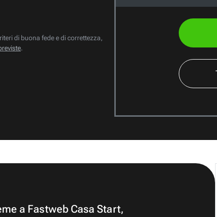
riteri di buona fede e di correttezza,
previste
.
ieme a Fastweb Casa Start,