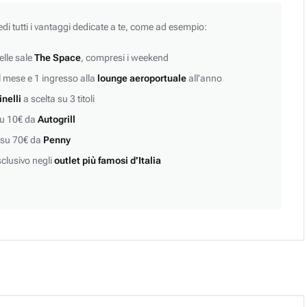
edi tutti i vantaggi dedicate a te, come ad esempio:
lle sale
The Space
, compresi i weekend
 mese e 1 ingresso alla
lounge aeroportuale
all’anno
inelli
a scelta su 3 titoli
su 10€ da
Autogrill
 su 70€ da
Penny
clusivo negli
outlet più famosi d’Italia