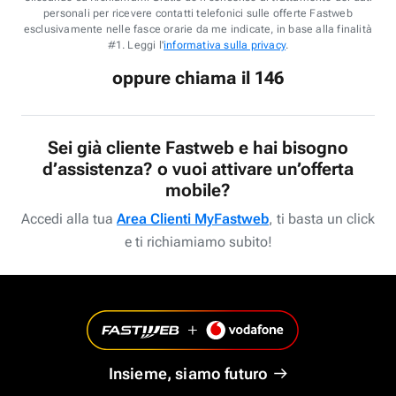
personali per ricevere contatti telefonici sulle offerte Fastweb
esclusivamente nelle fasce orarie da me indicate, in base alla finalità
#1. Leggi l'
informativa sulla privacy
.
oppure chiama il 146
Sei già cliente Fastweb e hai bisogno
d’assistenza? o vuoi attivare un’offerta
mobile?
Accedi alla tua
Area Clienti MyFastweb
, ti basta un click
e ti richiamiamo subito!
Insieme, siamo futuro