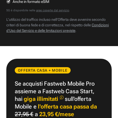
Anche in formato eSIM
5G è disponibile nelle
aree coperte dal servizio
.
L’utilizzo del traffico incluso nell’Offerta deve avvenire secondo
criteri di buona fede e di correttezza, nel rispetto delle
Condizioni
d’Uso del Servizio e delle limitazioni previste
.
OFFERTA CASA + MOBILE
Se acquisti Fastweb Mobile Pro
assieme a Fastweb Casa Start,
hai
giga illimitati
sull'offerta
Mobile e
l'offerta casa passa da
27,95 €
a
23,95 €/mese