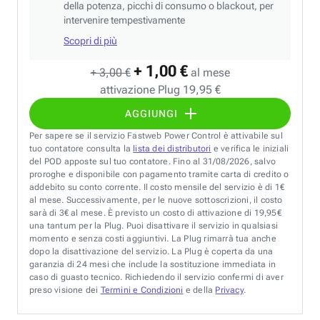
della potenza, picchi di consumo o blackout, per
intervenire tempestivamente
Scopri di più
+ 1,00 €
+ 3,00 €
al mese
attivazione Plug 19,95 €
AGGIUNGI
Per sapere se il servizio Fastweb Power Control è attivabile sul
tuo contatore consulta la
lista dei distributori
e verifica le iniziali
del POD apposte sul tuo contatore. Fino al 31/08/2026, salvo
proroghe e disponibile con pagamento tramite carta di credito o
addebito su conto corrente. Il costo mensile del servizio è di 1€
al mese. Successivamente, per le nuove sottoscrizioni, il costo
sarà di 3€ al mese. È previsto un costo di attivazione di 19,95€
una tantum per la Plug. Puoi disattivare il servizio in qualsiasi
momento e senza costi aggiuntivi. La Plug rimarrà tua anche
dopo la disattivazione del servizio. La Plug è coperta da una
garanzia di 24 mesi che include la sostituzione immediata in
caso di guasto tecnico. Richiedendo il servizio confermi di aver
preso visione dei
Termini e Condizioni
e della
Privacy
.