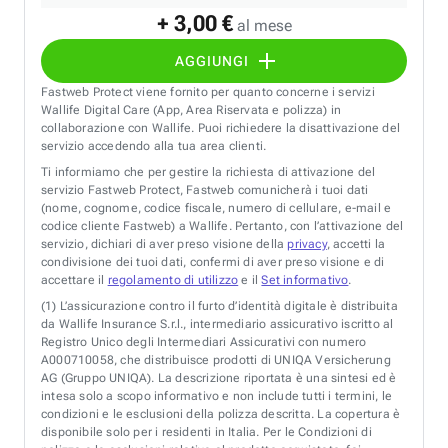
+ 3,00 €
al mese
AGGIUNGI
Fastweb Protect viene fornito per quanto concerne i servizi
Wallife Digital Care (App, Area Riservata e polizza) in
collaborazione con Wallife. Puoi richiedere la disattivazione del
servizio accedendo alla tua area clienti.
Ti informiamo che per gestire la richiesta di attivazione del
servizio Fastweb Protect, Fastweb comunicherà i tuoi dati
(nome, cognome, codice fiscale, numero di cellulare, e-mail e
codice cliente Fastweb) a Wallife. Pertanto, con l’attivazione del
servizio, dichiari di aver preso visione della
privacy
, accetti la
condivisione dei tuoi dati, confermi di aver preso visione e di
accettare il
regolamento di utilizzo
e il
Set informativo
.
(1)
L’assicurazione contro il furto d’identità digitale è distribuita
da Wallife Insurance S.r.l., intermediario assicurativo iscritto al
Registro Unico degli Intermediari Assicurativi con numero
A000710058, che distribuisce prodotti di UNIQA Versicherung
AG (Gruppo UNIQA). La descrizione riportata è una sintesi ed è
intesa solo a scopo informativo e non include tutti i termini, le
condizioni e le esclusioni della polizza descritta. La copertura è
disponibile solo per i residenti in Italia. Per le Condizioni di