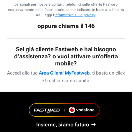
personali per ricevere contatti telefonici sulle offerte Fastweb
esclusivamente nelle fasce orarie da me indicate, in base alla finalità
#1. Leggi l'
informativa sulla privacy
.
oppure chiama il 146
Sei già cliente Fastweb e hai bisogno
d’assistenza? o vuoi attivare un’offerta
mobile?
Accedi alla tua
Area Clienti MyFastweb
, ti basta un click
e ti richiamiamo subito!
Insieme, siamo futuro