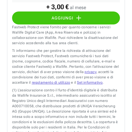
+ 3,00 €
al mese
AGGIUNGI
Fastweb Protect viene fornito per quanto concerne i servizi
Wallife Digital Care (App, Area Riservata e polizza) in
collaborazione con Wallife. Puoi richiedere la disattivazione del
servizio accedendo alla tua area clienti.
Ti informiamo che per gestire la richiesta di attivazione del
servizio Fastweb Protect, Fastweb comunicherà i tuoi dati
(nome, cognome, codice fiscale, numero di cellulare, e-mail e
codice cliente Fastweb) a Wallife. Pertanto, con l’attivazione del
servizio, dichiari di aver preso visione della
privacy
, accetti la
condivisione dei tuoi dati, confermi di aver preso visione e di
accettare il
regolamento di utilizzo
e il
Set informativo
.
(1)
L’assicurazione contro il furto d’identità digitale è distribuita
da Wallife Insurance S.r.l., intermediario assicurativo iscritto al
Registro Unico degli Intermediari Assicurativi con numero
A000710058, che distribuisce prodotti di UNIQA Versicherung
AG (Gruppo UNIQA). La descrizione riportata è una sintesi ed è
intesa solo a scopo informativo e non include tutti i termini, le
condizioni e le esclusioni della polizza descritta. La copertura è
disponibile solo per i residenti in Italia. Per le Condizioni di