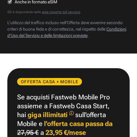
Anche in formato eSIM
5G è disponibile nelle
aree coperte dal servizio
.
L’utilizzo del traffico incluso nell’Offerta deve avvenire secondo
criteri di buona fede e di correttezza, nel rispetto delle
Condizioni
d’Uso del Servizio e delle limitazioni previste
.
OFFERTA CASA + MOBILE
Se acquisti Fastweb Mobile Pro
assieme a Fastweb Casa Start,
hai
giga illimitati
sull'offerta
Mobile e
l'offerta casa passa da
27,95 €
a
23,95 €/mese