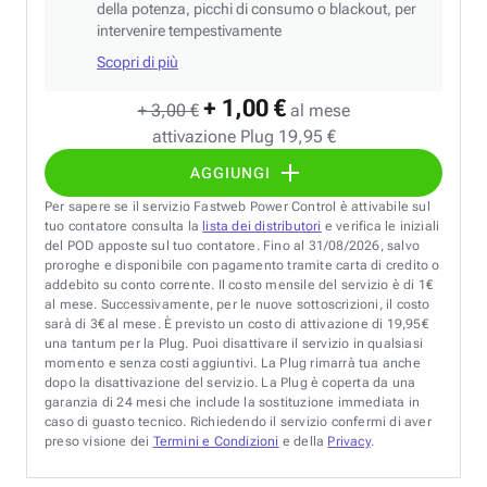
della potenza, picchi di consumo o blackout, per
intervenire tempestivamente
Scopri di più
+ 1,00 €
+ 3,00 €
al mese
attivazione Plug 19,95 €
AGGIUNGI
Per sapere se il servizio Fastweb Power Control è attivabile sul
tuo contatore consulta la
lista dei distributori
e verifica le iniziali
del POD apposte sul tuo contatore. Fino al 31/08/2026, salvo
proroghe e disponibile con pagamento tramite carta di credito o
addebito su conto corrente. Il costo mensile del servizio è di 1€
al mese. Successivamente, per le nuove sottoscrizioni, il costo
sarà di 3€ al mese. È previsto un costo di attivazione di 19,95€
una tantum per la Plug. Puoi disattivare il servizio in qualsiasi
momento e senza costi aggiuntivi. La Plug rimarrà tua anche
dopo la disattivazione del servizio. La Plug è coperta da una
garanzia di 24 mesi che include la sostituzione immediata in
caso di guasto tecnico. Richiedendo il servizio confermi di aver
preso visione dei
Termini e Condizioni
e della
Privacy
.