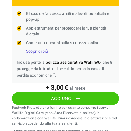
Blocco dell'accesso ai siti malevoli, pubblicità e
pop-up
App e strumenti per proteggere la tua identità
digitale
Contenuti educativi sulla sicurezza online
Scopri di più
Inclusa per te la
polizza assicurativa Wallife®
, che ti
protegge dalle frodi online e ti rimborsa in caso di
perdite economiche
.
(1)
+ 3,00 €
al mese
AGGIUNGI
Fastweb Protect viene fornito per quanto concerne i servizi
Wallife Digital Care (App, Area Riservata e polizza) in
collaborazione con Wallife. Puoi richiedere la disattivazione del
servizio accedendo alla tua area clienti.
Ti informiamo che per gestire la richiesta di attivazione del