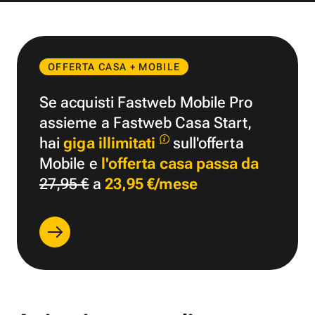
OFFERTA CASA + MOBILE
Se acquisti Fastweb Mobile Pro
assieme a Fastweb Casa Start,
hai
giga illimitati
sull'offerta
Mobile e
l'offerta casa passa da
27,95 €
a
23,95 €/mese