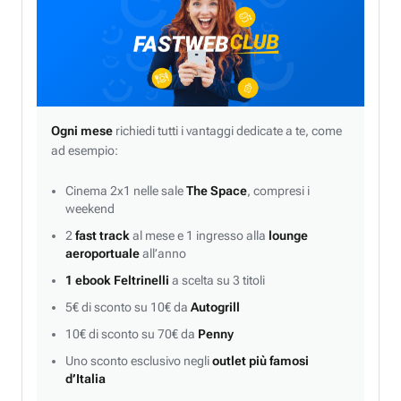
Ogni mese
richiedi tutti i vantaggi dedicate a te, come
ad esempio:
Cinema 2x1 nelle sale
The Space
, compresi i
weekend
2
fast track
al mese e 1 ingresso alla
lounge
aeroportuale
all’anno
1 ebook Feltrinelli
a scelta su 3 titoli
5€ di sconto su 10€ da
Autogrill
10€ di sconto su 70€ da
Penny
Uno sconto esclusivo negli
outlet più famosi
d’Italia