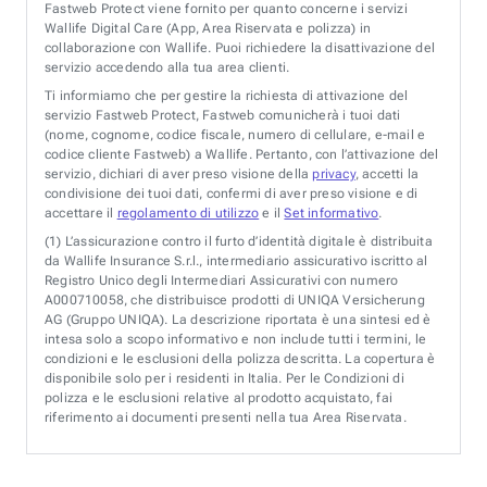
Fastweb Protect viene fornito per quanto concerne i servizi
Wallife Digital Care (App, Area Riservata e polizza) in
collaborazione con Wallife. Puoi richiedere la disattivazione del
servizio accedendo alla tua area clienti.
Ti informiamo che per gestire la richiesta di attivazione del
servizio Fastweb Protect, Fastweb comunicherà i tuoi dati
(nome, cognome, codice fiscale, numero di cellulare, e-mail e
codice cliente Fastweb) a Wallife. Pertanto, con l’attivazione del
servizio, dichiari di aver preso visione della
privacy
, accetti la
condivisione dei tuoi dati, confermi di aver preso visione e di
accettare il
regolamento di utilizzo
e il
Set informativo
.
(1)
L’assicurazione contro il furto d’identità digitale è distribuita
da Wallife Insurance S.r.l., intermediario assicurativo iscritto al
Registro Unico degli Intermediari Assicurativi con numero
A000710058, che distribuisce prodotti di UNIQA Versicherung
AG (Gruppo UNIQA). La descrizione riportata è una sintesi ed è
intesa solo a scopo informativo e non include tutti i termini, le
condizioni e le esclusioni della polizza descritta. La copertura è
disponibile solo per i residenti in Italia. Per le Condizioni di
polizza e le esclusioni relative al prodotto acquistato, fai
riferimento ai documenti presenti nella tua Area Riservata.