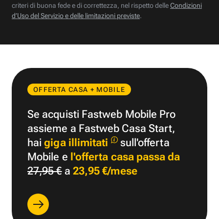
criteri di buona fede e di correttezza, nel rispetto delle
Condizioni
d’Uso del Servizio e delle limitazioni previste
.
OFFERTA CASA + MOBILE
Se acquisti Fastweb Mobile Pro
assieme a Fastweb Casa Start,
hai
giga illimitati
sull'offerta
Mobile e
l'offerta casa passa da
27,95 €
a
23,95 €/mese