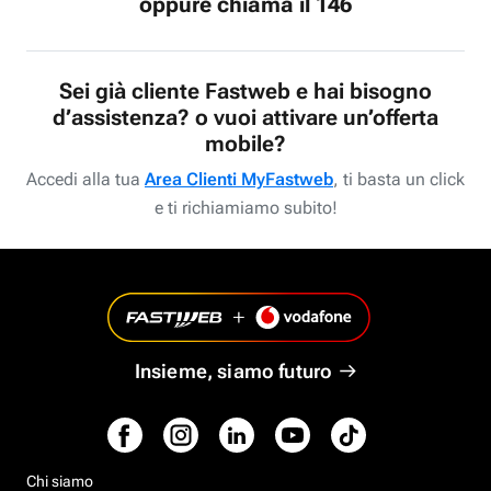
oppure chiama il 146
Sei già cliente Fastweb e hai bisogno
d’assistenza? o vuoi attivare un’offerta
mobile?
Accedi alla tua
Area Clienti MyFastweb
, ti basta un click
e ti richiamiamo subito!
Insieme, siamo futuro
Chi siamo