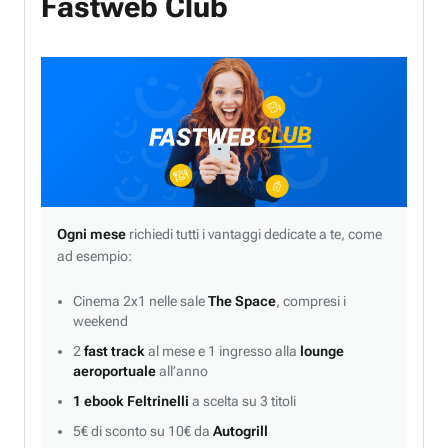
Fastweb Club
Ogni mese
richiedi tutti i vantaggi dedicate a te, come
ad esempio:
Cinema 2x1 nelle sale
The Space
, compresi i
weekend
2
fast track
al mese e 1 ingresso alla
lounge
aeroportuale
all’anno
1 ebook Feltrinelli
a scelta su 3 titoli
5€ di sconto su 10€ da
Autogrill