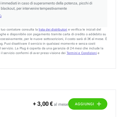
si immediati in caso di superamento della potenza, picchi di
blackout, per intervenire tempestivamente
iù
l tuo contatore consulta la
lista dei distributori
e verifica le iniziali del
oghe e disponibile con pagamento tramite carta di credito o addebito su
uccessivamente, per le nuove sottoscrizioni, il costo sarà di 3€ al mese. È
g. Puoi disattivare il servizio in qualsiasi momento e senza costi
l servizio. La Plug è coperta da una garanzia di 24 mesi che include la
il servizio confermi di aver preso visione dei
Termini e Condizioni
e
+ 3,00 €
AGGIUNGI
al mese