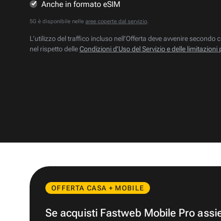
Anche in formato eSIM
5G è disponibile nelle
aree coperte dal servizio
.
L’utilizzo del traffico incluso nell’Offerta deve avvenire secondo c
nel rispetto delle
Condizioni d’Uso del Servizio e delle limitazioni 
OFFERTA CASA + MOBILE
Se acquisti Fastweb Mobile Pro ass