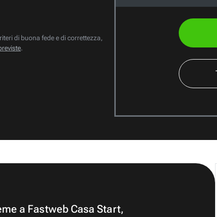
riteri di buona fede e di correttezza,
previste
.
ieme a Fastweb Casa Start,