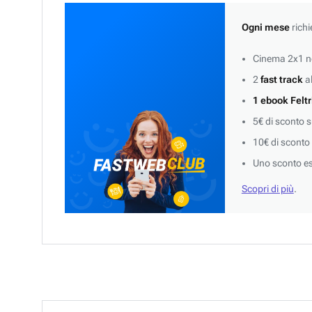
Ogni mese
richi
Cinema 2x1 ne
2
fast track
al
1 ebook Feltr
5€ di sconto 
10€ di sconto
Uno sconto es
Scopri di più
.