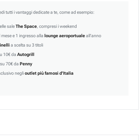
edi tutti i vantaggi dedicate a te, come ad esempio:
lle sale
The Space
, compresi i weekend
 mese e 1 ingresso alla
lounge aeroportuale
all’anno
inelli
a scelta su 3 titoli
su 10€ da
Autogrill
 su 70€ da
Penny
clusivo negli
outlet più famosi d’Italia