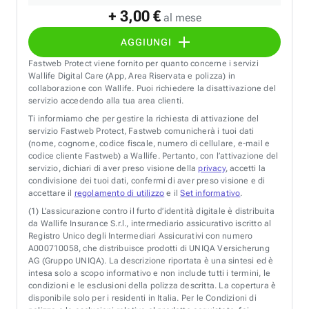
+ 3,00 €
al mese
AGGIUNGI
Fastweb Protect viene fornito per quanto concerne i servizi
Wallife Digital Care (App, Area Riservata e polizza) in
collaborazione con Wallife. Puoi richiedere la disattivazione del
servizio accedendo alla tua area clienti.
Ti informiamo che per gestire la richiesta di attivazione del
servizio Fastweb Protect, Fastweb comunicherà i tuoi dati
(nome, cognome, codice fiscale, numero di cellulare, e-mail e
codice cliente Fastweb) a Wallife. Pertanto, con l’attivazione del
servizio, dichiari di aver preso visione della
privacy
, accetti la
condivisione dei tuoi dati, confermi di aver preso visione e di
accettare il
regolamento di utilizzo
e il
Set informativo
.
(1)
L’assicurazione contro il furto d’identità digitale è distribuita
da Wallife Insurance S.r.l., intermediario assicurativo iscritto al
Registro Unico degli Intermediari Assicurativi con numero
A000710058, che distribuisce prodotti di UNIQA Versicherung
AG (Gruppo UNIQA). La descrizione riportata è una sintesi ed è
intesa solo a scopo informativo e non include tutti i termini, le
condizioni e le esclusioni della polizza descritta. La copertura è
disponibile solo per i residenti in Italia. Per le Condizioni di