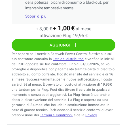
della potenza, picchi di consumo o blackout, per
intervenire tempestivamente
Scopri di più
+ 1,00 €
+ 3,00 €
al mese
attivazione Plug 19,95 €
AGGIUNGI
Per sapere se il servizio Fastweb Power Control è attivabile sul
tuo contatore consulta la
lista dei distributori
e verifica le iniziali
del POD apposte sul tuo contatore. Fino al 31/08/2026, salvo
proroghe e disponibile con pagamento tramite carta di credito o
addebito su conto corrente. Il costo mensile del servizio è di 1€
al mese. Successivamente, per le nuove sottoscrizioni, il costo
sarà di 3€ al mese. È previsto un costo di attivazione di 19,95€
una tantum per la Plug. Puoi disattivare il servizio in qualsiasi
momento e senza costi aggiuntivi. La Plug rimarrà tua anche
dopo la disattivazione del servizio. La Plug è coperta da una
garanzia di 24 mesi che include la sostituzione immediata in
caso di guasto tecnico. Richiedendo il servizio confermi di aver
preso visione dei
Termini e Condizioni
e della
Privacy
.