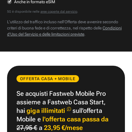
Anche in formato eSIM
5G è disponibile nelle
aree coperte dal servizio
.
L’utilizzo del traffico incluso nell’Offerta deve avvenire secondo
criteri di buona fede e di correttezza, nel rispetto delle
Condizioni
d’Uso del Servizio e delle limitazioni previste
.
OFFERTA CASA + MOBILE
Se acquisti Fastweb Mobile Pro
assieme a Fastweb Casa Start,
hai
giga illimitati
sull'offerta
Mobile e
l'offerta casa passa da
27,95 €
a
23,95 €/mese