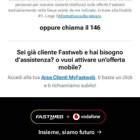
personali per ricevere contatti telefonici sulle offerte Fastweb
esclusivamente nelle fasce orarie da me indicate, in base alla finalità
#1. Leggi l'
informativa sulla privacy
.
oppure chiama il 146
Sei già cliente Fastweb e hai bisogno
d’assistenza? o vuoi attivare un’offerta
mobile?
Accedi alla tua
Area Clienti MyFastweb
, ti basta un click
e ti richiamiamo subito!
Insieme, siamo futuro