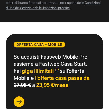
criteri di buona fede e di correttezza, nel rispetto delle
Condizioni
d’Uso del Servizio e delle limitazioni previste
.
OFFERTA CASA + MOBILE
Se acquisti Fastweb Mobile Pro
assieme a Fastweb Casa Start,
hai
giga illimitati
sull'offerta
Mobile e
l'offerta casa passa da
27,95 €
a
23,95 €/mese