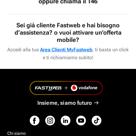
oppure chiama il 146
Sei già cliente Fastweb e hai bisogno
d’assistenza? o vuoi attivare un’offerta
mobile?
Accedi alla tua
Area Clienti MyFastweb
, ti basta un click
e ti richiamiamo subito!
Insieme, siamo futuro
Chi siamo