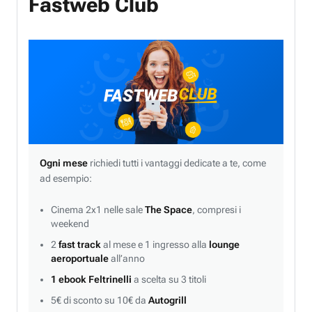
Fastweb Club
Ogni mese
richiedi tutti i vantaggi dedicate a te, come
ad esempio:
Cinema 2x1 nelle sale
The Space
, compresi i
weekend
2
fast track
al mese e 1 ingresso alla
lounge
aeroportuale
all’anno
1 ebook Feltrinelli
a scelta su 3 titoli
5€ di sconto su 10€ da
Autogrill