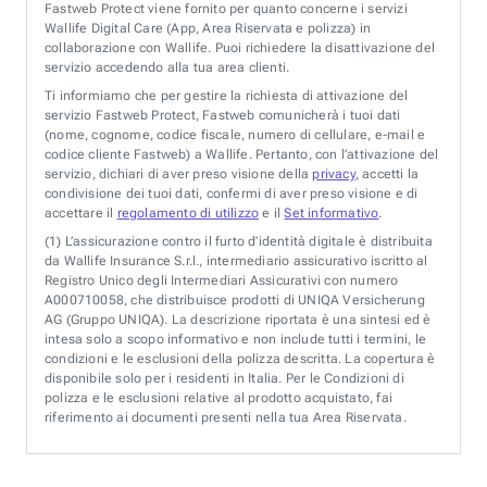
Fastweb Protect viene fornito per quanto concerne i servizi
Wallife Digital Care (App, Area Riservata e polizza) in
collaborazione con Wallife. Puoi richiedere la disattivazione del
servizio accedendo alla tua area clienti.
Ti informiamo che per gestire la richiesta di attivazione del
servizio Fastweb Protect, Fastweb comunicherà i tuoi dati
(nome, cognome, codice fiscale, numero di cellulare, e-mail e
codice cliente Fastweb) a Wallife. Pertanto, con l’attivazione del
servizio, dichiari di aver preso visione della
privacy
, accetti la
condivisione dei tuoi dati, confermi di aver preso visione e di
accettare il
regolamento di utilizzo
e il
Set informativo
.
(1)
L’assicurazione contro il furto d’identità digitale è distribuita
da Wallife Insurance S.r.l., intermediario assicurativo iscritto al
Registro Unico degli Intermediari Assicurativi con numero
A000710058, che distribuisce prodotti di UNIQA Versicherung
AG (Gruppo UNIQA). La descrizione riportata è una sintesi ed è
intesa solo a scopo informativo e non include tutti i termini, le
condizioni e le esclusioni della polizza descritta. La copertura è
disponibile solo per i residenti in Italia. Per le Condizioni di
polizza e le esclusioni relative al prodotto acquistato, fai
riferimento ai documenti presenti nella tua Area Riservata.